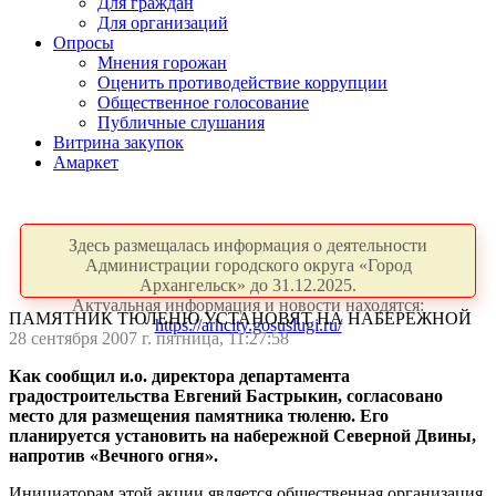
Для граждан
Для организаций
Опросы
Мнения горожан
Оценить противодействие коррупции
Общественное голосование
Публичные слушания
Витрина закупок
Амаркет
Здесь размещалась информация о деятельности
Администрации городского округа «Город
Архангельск» до 31.12.2025.
Актуальная информация и новости находятся:
ПАМЯТНИК ТЮЛЕНЮ УСТАНОВЯТ НА НАБЕРЕЖНОЙ
https://arhcity.gosuslugi.ru/
28 сентября 2007 г. пятница, 11:27:58
Как сообщил и.о. директора департамента
градостроительства Евгений Бастрыкин, согласовано
место для размещения памятника тюленю. Его
планируется установить на набережной Северной Двины,
напротив «Вечного огня».
Инициаторам этой акции является общественная организация