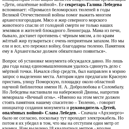
«Дети, опалённые войной». Ее
секретарь Галина Лебедева
вспоминает: «Промысел беломорских тюленей в годы
Великой Отечественной войны помог выжить многим
архангелогородцам. Мясо и жир северного морского
животного спасли от голодной смерти не только наших
земляков и жителей блокадного Ленинграда. Мама из печи,
бывало, достанет противень с чёрным мясом, а по краям
жёлтый жир пузыриться с очень неприятным запахом. Но мы
ели и все, кто пережил войну, благодарны тюленю. Памятник
ему в Архангельске должен обязательно появиться».
Вопрос об установке монумента обсуждался давно. Но лишь
два года назад единомышленникам удалось сдвинуть дело с
мёртвой точки. Начался сбор средств, был направлен в мэрию
запрос о выделении места. Авторам идеи предлагали Красную
пристань, улицу Поморскую, площадку около областной
научной библиотеки имени Н. А. Добролюбова и Соломбалу.
Но Лебедевы настаивали на набережной Двины, напротив
мемориала «Вечный огнь». «Именно на этом месте должен
стоять памятник нашему спасителю – Тюленю, - говорит
инициатор создания монумента и
руководитель «Детей,
опалённых войной» Слава Лебедев
. - Сначала «Архэнерго»
было не согласно, поскольку тут проходит электрокабель. Но
потом я их убедил в том, что мы на отступим один метр от
кромки. Нам выделено 18 квадратных метров - вполне