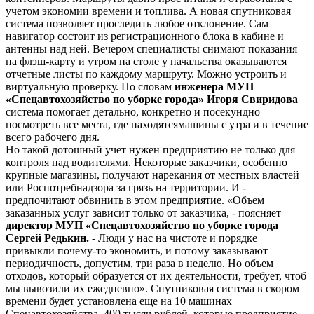
учетом экономии времени и топлива. А новая спутниковая
система позволяет проследить любое отклонение. Сам
навигатор состоит из регистрационного блока в кабине и
антенны над ней. Вечером специалисты снимают показания
на флэш-карту и утром на столе у начальства оказываются
отчетные листы по каждому маршруту. Можно устроить и
виртуальную проверку. По словам
инженера МУП
«Спецавтохозяйство по уборке города» Игоря Свиридова
система помогает детально, конкретно и посекундно
посмотреть все места, где находятсямашины с утра и в течение
всего рабочего дня.
Но такой дотошный учет нужен предприятию не только для
контроля над водителями. Некоторые заказчики, особенно
крупные магазины, получают нарекания от местных властей
или Роспотребнадзора за грязь на территории. И -
предпочитают обвинить в этом предприятие. «Объем
заказанных услуг зависит только от заказчика, - поясняет
директор МУП «Спецавтохозяйство по уборке города
Сергей Редькин. -
Люди у нас на чистоте и порядке
привыкли почему-то экономить, и потому заказывают
периодичность, допустим, три раза в неделю. Но объем
отходов, который образуется от их деятельности, требует, чтоб
мы вывозили их ежедневно». Спутниковая система в скором
времени будет установлена еще на 10 машинах
Спецавтохозяйства. 400 тысяч рублей, которые предприятие