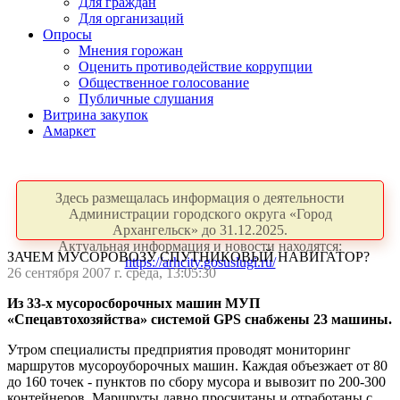
Для граждан
Для организаций
Опросы
Мнения горожан
Оценить противодействие коррупции
Общественное голосование
Публичные слушания
Витрина закупок
Амаркет
Здесь размещалась информация о деятельности
Администрации городского округа «Город
Архангельск» до 31.12.2025.
Актуальная информация и новости находятся:
ЗАЧЕМ МУСОРОВОЗУ СПУТНИКОВЫЙ НАВИГАТОР?
https://arhcity.gosuslugi.ru/
26 сентября 2007 г. среда, 13:05:30
Из 33-х мусоросборочных машин МУП
«Спецавтохозяйства» системой GPS снабжены 23 машины.
Утром специалисты предприятия проводят мониторинг
маршрутов мусороуборочных машин. Каждая объезжает от 80
до 160 точек - пунктов по сбору мусора и вывозит по 200-300
контейнеров. Маршруты давно просчитаны и отработаны с