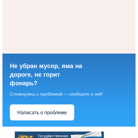
Не убран мусор, яма на
дороге, не горит
фонарь?
Столкнулись с проблемой — сообщите о ней!
Написать о проблеме