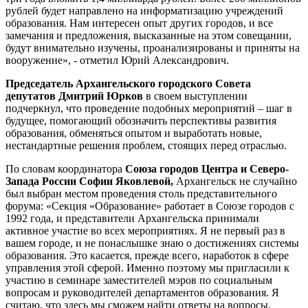
рублей будет направлено на информатизацию учреждений
образования. Нам интересен опыт других городов, и все
замечания и предложения, высказанные на этом совещании,
будут внимательно изучены, проанализированы и приняты на
вооружение», - отметил Юрий Александрович.
Председатель Архангельского городского Совета
депутатов Дмитрий Юрков
в своем выступлении
подчеркнул, что проведение подобных мероприятий – шаг в
будущее, помогающий обозначить перспективы развития
образования, обменяться опытом и выработать новые,
нестандартные решения проблем, стоящих перед отраслью.
По словам координатора
Союза городов Центра и Северо-
Запада России Софии Яковлевой,
Архангельск не случайно
был выбран местом проведения столь представительного
форума: «Секция «Образование» работает в Союзе городов с
1992 года, и представители Архангельска принимали
активное участие во всех мероприятиях. Я не первый раз в
вашем городе, и не понаслышке знаю о достижениях системы
образования. Это касается, прежде всего, наработок в сфере
управления этой сферой. Именно поэтому мы пригласили к
участию в семинаре заместителей мэров по социальным
вопросам и руководителей департаментов образования. Я
считаю, что здесь мы сможем найти ответы на вопросы,