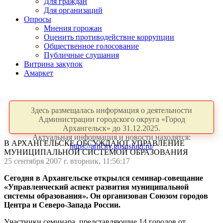
Для граждан
Для организаций
Опросы
Мнения горожан
Оценить противодействие коррупции
Общественное голосование
Публичные слушания
Витрина закупок
Амаркет
Здесь размещалась информация о деятельности
Администрации городского округа «Город
Архангельск» до 31.12.2025.
Актуальная информация и новости находятся:
В АРХАНГЕЛЬСКЕ ОБСУЖДАЮТ УПРАВЛЕНИЕ
https://arhcity.gosuslugi.ru/
МУНИЦИПАЛЬНОЙ СИСТЕМОЙ ОБРАЗОВАНИЯ
25 сентября 2007 г. вторник, 11:56:17
Сегодня в Архангельске открылся семинар-совещание
«Управленческий аспект развития муниципальной
системы образования». Он организован Союзом городов
Центра и Северо-Запада России.
Участники семинара, представляющие 14 городов от