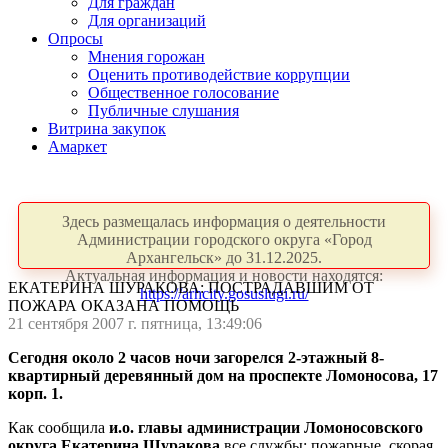
Для граждан
Для организаций
Опросы
Мнения горожан
Оценить противодействие коррупции
Общественное голосование
Публичные слушания
Витрина закупок
Амаркет
Здесь размещалась информация о деятельности
Администрации городского округа «Город
Архангельск» до 31.12.2025.
Актуальная информация и новости находятся:
ЕКАТЕРИНА ШУРАКОВА: ПОСТРАДАВШИМ ОТ
https://arhcity.gosuslugi.ru/
ПОЖАРА ОКАЗАНА ПОМОЩЬ
21 сентября 2007 г. пятница, 13:49:06
Сегодня около 2 часов ночи загорелся 2-этажный 8-
квартирный деревянный дом на проспекте Ломоносова, 17
корп. 1.
Как сообщила
и.о. главы администрации Ломоносовского
округа Екатерина Шуракова
все службы: пожарные, скорая