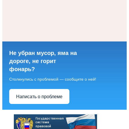
Не убран мусор, яма на
дороге, не горит
фонарь?
Столкнулись с проблемой — сообщите о ней!
Написать о проблеме