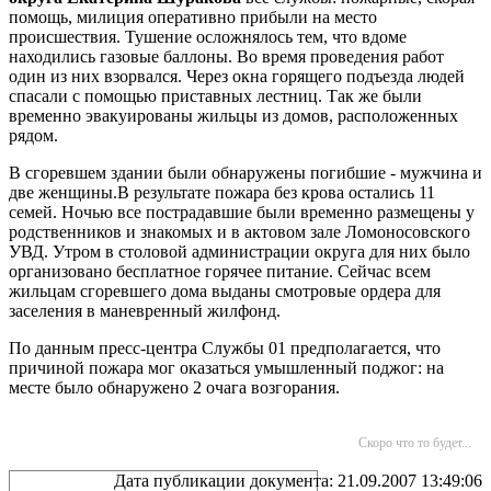
помощь, милиция оперативно прибыли на место
происшествия. Тушение осложнялось тем, что вдоме
находились газовые баллоны. Во время проведения работ
один из них взорвался. Через окна горящего подъезда людей
спасали с помощью приставных лестниц. Так же были
временно эвакуированы жильцы из домов, расположенных
рядом.
В сгоревшем здании были обнаружены погибшие - мужчина и
две женщины.В результате пожара без крова остались 11
семей. Ночью все пострадавшие были временно размещены у
родственников и знакомых и в актовом зале Ломоносовского
УВД. Утром в столовой администрации округа для них было
организовано бесплатное горячее питание. Сейчас всем
жильцам сгоревшего дома выданы смотровые ордера для
заселения в маневренный жилфонд.
По данным пресс-центра Службы 01 предполагается, что
причиной пожара мог оказаться умышленный поджог: на
месте было обнаружено 2 очага возгорания.
Скоро что то будет...
Дата публикации документа: 21.09.2007 13:49:06