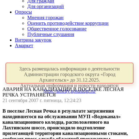
Для граждан
Для организаций
Опросы
Мнения горожан
Оценить противодействие коррупции
Общественное голосование
Публичные слушания
Витрина закупок
Амаркет
Здесь размещалась информация о деятельности
Администрации городского округа «Город
Архангельск» до 31.12.2025.
Актуальная информация и новости находятся:
АВАРИЯ НА КАНАЛИЗАЦИИ В ПОСЕЛКЕ ЛЕСНАЯ
https://arhcity.gosuslugi.ru/
РЕЧКА УСТРАНЯЕТСЯ
21 сентября 2007 г. пятница, 12:24:23
В поселке Лесная Речка в результате загрязнения
находившегося на обслуживании МУП «Водоканал»
канализационного колодца, расположенного на
Лахтинском шоссе, происходило подтопление
прилегающей территории канализационными стоками,
сообщает пресс-служба областной прокуратуры.