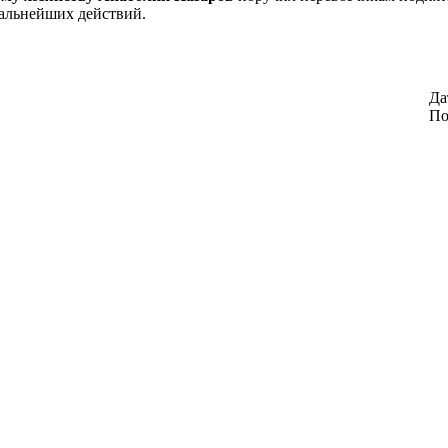
дальнейших действий.
Да
По