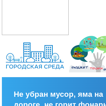
Не убран мусор, яма на
дороге, не горит фонар