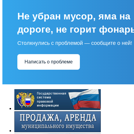
Не убран мусор, яма на
дороге, не горит фонар
Столкнулись с проблемой — сообщите о ней!
Написать о проблеме