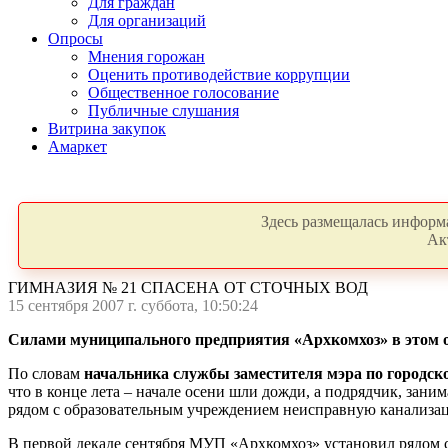
Для граждан
Для организаций
Опросы
Мнения горожан
Оценить противодействие коррупции
Общественное голосование
Публичные слушания
Витрина закупок
Амаркет
Здесь размещалась информа
Ак
ГИМНАЗИЯ № 21 СПАСЕНА ОТ СТОЧНЫХ ВОД
15 сентября 2007 г. суббота, 10:50:24
Силами муниципального предприятия «Архкомхоз» в этом о
По словам
начальника службы заместителя мэра по городск
что в конце лета – начале осени шли дожди, а подрядчик, зан
рядом с образовательным учреждением неисправную канализац
В первой декаде сентября МУП «Архкомхоз» установил рядом с 