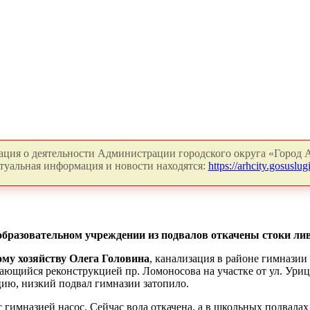
ция о деятельности Администрации городского округа «Город А
туальная информация и новости находятся:
https://arhcity.gosuslugi
бразовательном учреждении из подвалов откачены стоки ли
ому хозяйству Олега Головина
, канализация в районе гимназии
имающийся реконструкцией пр. Ломоносова на участке от ул. Ури
ию, низкий подвал гимназии затопило.
гимназией насос. Сейчас вода откачена, а в школьных подвалах