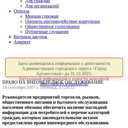
Для граждан
Для организаций
Опросы
Мнения горожан
Оценить противодействие коррупции
Общественное голосование
Публичные слушания
Витрина закупок
Амаркет
Здесь размещалась информация о деятельности
Администрации городского округа «Город
Архангельск» до 31.12.2025.
Актуальная информация и новости находятся:
ПРАВО НА ВНЕОЧЕРЕДНОЕ ОБСЛУЖИВАНИЕ
https://arhcity.gosuslugi.ru/
14 сентября 2007 г. пятница, 17:29:11
Руководители предприятий торговли, рынков,
общественного питания и бытового обслуживания
населения обязаны обеспечить наличие наглядной
информации для потребителей о перечне категорий
граждан, которым законодательными актами
предоставлено право внеочередного обслуживания.