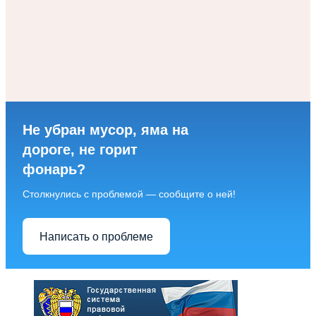
Не убран мусор, яма на
дороге, не горит
фонарь?
Столкнулись с проблемой — сообщите о ней!
Написать о проблеме