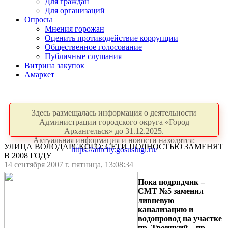
Для граждан
Для организаций
Опросы
Мнения горожан
Оценить противодействие коррупции
Общественное голосование
Публичные слушания
Витрина закупок
Амаркет
Здесь размещалась информация о деятельности
Администрации городского округа «Город
Архангельск» до 31.12.2025.
Актуальная информация и новости находятся:
УЛИЦА ВОЛОДАРСКОГО: СЕТИ ПОЛНОСТЬЮ ЗАМЕНЯТ
https://arhcity.gosuslugi.ru/
В 2008 ГОДУ
14 сентября 2007 г. пятница, 13:08:34
Пока подрядчик –
СМТ №5 заменил
ливневую
канализацию и
водопровод на участке
пр. Троицкий – пр.