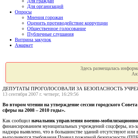
Для граждан
Для организаций
Опросы
Мнения горожан
Оценить противодействие коррупции
Общественное голосование
Публичные слушания
Витрина закупок
Амаркет
Здесь размещалась информа
Ак
ДЕПУТАТЫ ПРОГОЛОСОВАЛИ ЗА БЕЗОПАСНОСТЬ УЧР
13 сентября 2007 г. четверг, 16:29:56
Во втором чтении на утверждение сессии городского Сове
сферы на 2008 – 2010 годы».
Как сообщил
начальник управления военно-мобилизационно
финансированием муниципальных учреждений соцсферы, из-за 
надзора выявлено, что в большинстве зданий отсутствуют ил
выполняются требования Правил пожарной безопасности (ППБ