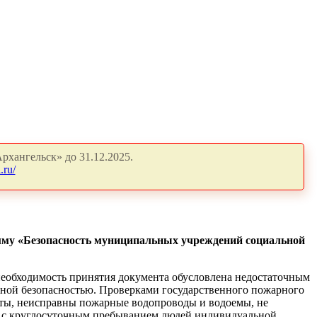
рхангельск» до 31.12.2025.
.ru/
амму «Безопасность муниципальных учреждений социальной
необходимость принятия документа обусловлена недостаточным
рной безопасностью. Проверками государственного пожарного
иты, неисправны пожарные водопроводы и водоемы, не
й с круглосуточным пребыванием людей индивидуальной