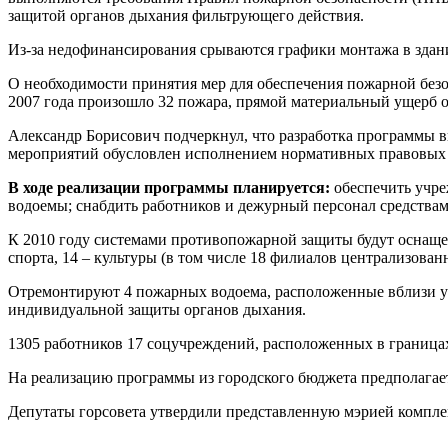
защитой органов дыхания фильтрующего действия.
Из-за недофинансирования срываются графики монтажа в здан
О необходимости принятия мер для обеспечения пожарной безоп
2007 года произошло 32 пожара, прямой материальный ущерб о
Александр Борисович подчеркнул, что разработка программы 
мероприятий обусловлен исполнением нормативных правовых д
В ходе реализации программы планируется:
обеспечить учре
водоемы; снабдить работников и дежурный персонал средства
К 2010 году системами противопожарной защиты будут оснащен
спорта, 14 – культуры (в том числе 18 филиалов централизова
Отремонтируют 4 пожарных водоема, расположенные вблизи у
индивидуальной защиты органов дыхания.
1305 работников 17 соцучреждений, расположенных в границах
На реализацию программы из городского бюджета предполагает
Депутаты горсовета утвердили представленную мэрией компл