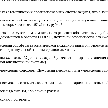
иях автоматических противопожарных систем защиты, что вызыв
асности в областном центре свидетельствует и неутешительная 
т которых составил 501,2
тыс. рублей.
вызвана отсутствием комплексного решения обозначенных пробл
окументов в области ГО и ЧС, пожарной безопасности, а также
ждения соцсферы автоматической пожарной защитой; отремонт
ми индивидуальной защиты органов дыхания.
ы 44 школы, 37 детских садов, 6 учреждений здравоохранения и
нной библиотечной системы).
чреждений соцсферы. Дежурный персонал пяти учреждений здра
 возможного химического заражения при авариях на опасных об
ся выделить 84,7 миллиона рублей.
ексную программу.