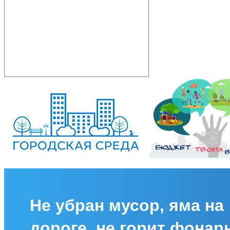
Не убран мусор, яма на
дороге, не горит фонар