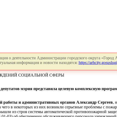
ция о деятельности Администрации городского округа «Город А
туальная информация и новости находятся:
https://arhcity.gosuslugi
ЕЖДЕНИЙ СОЦИАЛЬНОЙ СФЕРЫ
та депутатов мэрия представила целевую комплексную прогр
й работы и административных органов Александр Сергеев
, 
чего в некоторых из них возникли серьезные проблемы с пожа
и вышли из строя системы автоматической противопожарной защ
 01-03) об обеспечении обслуживающего персонала учреждени