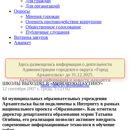
Для граждан
Для организаций
Опросы
Мнения горожан
Оценить противодействие коррупции
Общественное голосование
Публичные слушания
Витрина закупок
Амаркет
Здесь размещалась информация о деятельности
Администрации городского округа «Город
Архангельск» до 31.12.2025.
Актуальная информация и новости находятся:
ШКОЛЫ ВЫХОДЯТ В «МИРОВУЮ ПАУТИНУ»
https://arhcity.gosuslugi.ru/
12 сентября 2007 г. среда, 15:21:02
64 муниципальных образовательных учреждения
Архангельска были подключены к Интернету в рамках
национального проекта «Образование». Как отметила
директор департамента образования мэрии Татьяна
Огибина, его реализация позволит активнее внедрять
современные информационные технологи в обучение
ребят.