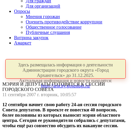
Для граждан
Для организаций
Опросы
Мнения горожан
Оценить противодействие коррупции
Общественное голосование
Публичные слушания
Витрина закупок
Амаркет
Здесь размещалась информация о деятельности
Администрации городского округа «Город
Архангельск» до 31.12.2025.
Актуальная информация и новости находятся:
МЭРИЯ И ДЕПУТАТЫ ГОТОВЯТСЯ К СЕССИИ
https://arhcity.gosuslugi.ru/
ГОРОДСКОГО СОВЕТА
11 сентября 2007 г. вторник, 10:05:57
12 сентября начнет свою работу 24-ая сессия городского
Совета депутатов. В проекте ее повестки 40 вопросов,
более половины из которых выносит мэрия областного
центра. Сегодня ее руководители собрались с депутатами,
чтобы ещё раз совместно обсудить их накануне сессии.