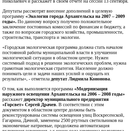
Николаевич и расскажет в своем отчете на сессии 13 сентября.
Депутаты рассмотрят внесение дополнений в целевую
программу
«Экология города Архангельска на 2007 – 2009
годы».
По данному вопросу получено положительное
заключение постоянных комиссий по финансам и бюджету, а
также по вопросам городского хозяйства, промышленности,
строительства, транспорта и экологии.
«Городская экологическая программа должна стать началом
постоянной работы муниципальной власти в улучшении
экологической ситуации в областном центре. Нужен
системный подход в решении экологических проблем, нужна
грамотная экологическая стратегия. Население должно
понимать цели и задачи наших усилий и ощущать их
результаты», - отметила
депутат Людмила Кононова
.
О том, как выполняется программа
«Модернизация
наружного освещения Архангельска на 2006 – 2008 годы»
расскажет
директор муниципального предприятия
«Горсвет» Сергей Драчев
. В соответствии с этим
документом в областном центре должны быть
реконструированы системы освещения улиц Воскресенской,
Гагарина, Дачной, заменены 2500 ртутных светильников на
экономичные натриевые, продолжена автоматизация
включения освещения, а к концу года завершена подготовка