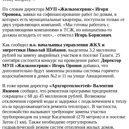
По словам директора
МУП «Жилкомсервис» Игоря
Оронова,
заявки на софинансирование работ по домам, в
которых есть муниципальные квартиры, поступили только от
двух управляющих компаний. «Мы готовы работать с
управляющими компаниями и ТСЖ, но инициатива-то
должна исходить от них», - отметил
Игорь Борисович
.
Как сообщил
и.о. начальника управления ЖКХ и
энергетики Николай Шабанов
, выделены 3,2 миллиона
рублей на замену аварийных участков в поселке Талаги. 25
сентября состоится конкурс на проведение работ.
Директор
МУП «Жилкомсервис» Игорь Оронов
добавил, что
дополнительно будут заменены розливы системы горячего
водоснабжения в домах №2 и 11 на улице Авиационной.
В тоже время директор
«Архгортеплосетей» Валентин
Якимов
сообщил, что ремонтная программа предприятия
сокращена с 68 до 45 миллионов рублей. Возможны
отключения горячей воды и задержки с подключением к теплу
из-за продолжающегося ремонта теплотрасс. В частности,
беспокойство вызывают требующие замены участки
трубопроводов на улице Касаткиной (270 метров) и в поселке
Затон (1 км). Также необходимо отрегулировать
гидравлический режим систем отопления жилых домов,