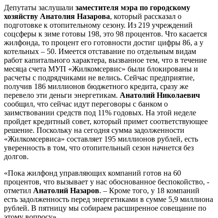
Депутаты заслушали
заместителя мэра по городскому
хозяйству Анатолия Назарова
, который рассказал о
подготовке к отопительному сезону. Из 219 учреждений
соцсферы к зиме готовы 198, это 98 процентов. Что касается
жилфонда, то процент его готовности достиг цифры 86, а у
котельных – 50. Имеется отставание по отдельным видам
работ капитального характера, вызванное тем, что в течение
месяца счета МУП «Жилкомсервис» были блокированы и
расчеты с подрядчиками не велись. Сейчас предприятие,
получив 186 миллионов бюджетного кредита, сразу же
перевело эти деньги энергетикам.
Анатолий Николаевич
сообщил, что сейчас идут переговоры с банком о
заимствовании средств под 11% годовых. На этой неделе
пройдет кредитный совет, который примет соответствующее
решение. Поскольку на сегодня сумма задолженности
«Жилкомсервиса» составляет 195 миллионов рублей, есть
уверенность в том, что отопительный сезон начнется без
долгов.
«Пока жилфонд управляющих компаний готов на 60
процентов, что вызывает у нас обоснованное беспокойство, -
отметил
Анатолий Назаров
. – Кроме того, у 18 компаний
есть задолженность перед энергетиками в сумме 5,9 миллиона
рублей. В пятницу мы собираем расширенное совещание по
этому вопросу».