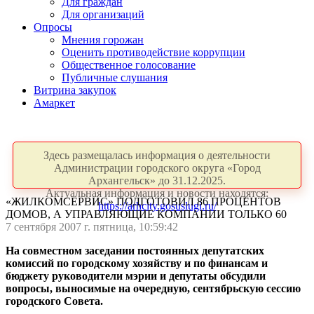
Для граждан
Для организаций
Опросы
Мнения горожан
Оценить противодействие коррупции
Общественное голосование
Публичные слушания
Витрина закупок
Амаркет
Здесь размещалась информация о деятельности
Администрации городского округа «Город
Архангельск» до 31.12.2025.
Актуальная информация и новости находятся:
«ЖИЛКОМСЕРВИС» ПОДГОТОВИЛ 86 ПРОЦЕНТОВ
https://arhcity.gosuslugi.ru/
ДОМОВ, А УПРАВЛЯЮЩИЕ КОМПАНИИ ТОЛЬКО 60
7 сентября 2007 г. пятница, 10:59:42
На совместном заседании постоянных депутатских
комиссий по городскому хозяйству и по финансам и
бюджету руководители мэрии и депутаты обсудили
вопросы, выносимые на очередную, сентябрьскую сессию
городского Совета.