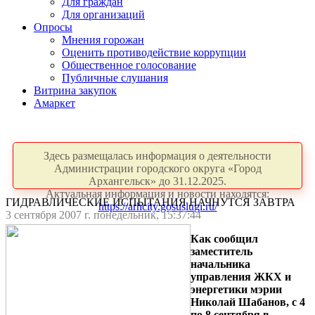
Для граждан
Для организаций
Опросы
Мнения горожан
Оценить противодействие коррупции
Общественное голосование
Публичные слушания
Витрина закупок
Амаркет
Здесь размещалась информация о деятельности
Администрации городского округа «Город
Архангельск» до 31.12.2025.
Актуальная информация и новости находятся:
ГИДРАВЛИЧЕСКИЕ ИСПЫТАНИЯ НАЧНУТСЯ ЗАВТРА
https://arhcity.gosuslugi.ru/
3 сентября 2007 г. понедельник, 15:37:44
Как сообщил
заместитель
начальника
управления ЖКХ и
энергетики мэрии
Николай Шабанов, с 4
по 8 сентября в