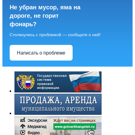
Не убран мусор, яма на
дороге, не горит
фонарь?
Столкнулись с проблемой — сообщите о ней!
Написать о проблеме