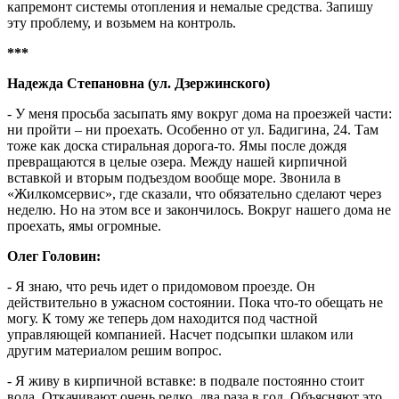
капремонт системы отопления и немалые средства. Запишу
эту проблему, и возьмем на контроль.
***
Надежда Степановна (ул. Дзержинского)
- У меня просьба засыпать яму вокруг дома на проезжей части:
ни пройти – ни проехать. Особенно от ул. Бадигина, 24. Там
тоже как доска стиральная дорога-то. Ямы после дождя
превращаются в целые озера. Между нашей кирпичной
вставкой и вторым подъездом вообще море. Звонила в
«Жилкомсервис», где сказали, что обязательно сделают через
неделю. Но на этом все и закончилось. Вокруг нашего дома не
проехать, ямы огромные.
Олег Головин:
- Я знаю, что речь идет о придомовом проезде. Он
действительно в ужасном состоянии. Пока что-то обещать не
могу. К тому же теперь дом находится под частной
управляющей компанией. Насчет подсыпки шлаком или
другим материалом решим вопрос.
- Я живу в кирпичной вставке: в подвале постоянно стоит
вода. Откачивают очень редко, два раза в год. Объясняют это