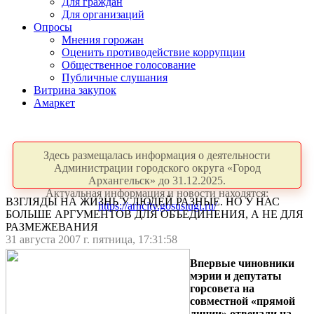
Для граждан
Для организаций
Опросы
Мнения горожан
Оценить противодействие коррупции
Общественное голосование
Публичные слушания
Витрина закупок
Амаркет
Здесь размещалась информация о деятельности
Администрации городского округа «Город
Архангельск» до 31.12.2025.
Актуальная информация и новости находятся:
ВЗГЛЯДЫ НА ЖИЗНЬ У ЛЮДЕЙ РАЗНЫЕ. НО У НАС
https://arhcity.gosuslugi.ru/
БОЛЬШЕ АРГУМЕНТОВ ДЛЯ ОБЪЕДИНЕНИЯ, А НЕ ДЛЯ
РАЗМЕЖЕВАНИЯ
31 августа 2007 г. пятница, 17:31:58
Впервые чиновники
мэрии и депутаты
горсовета на
совместной «прямой
линии» отвечали на