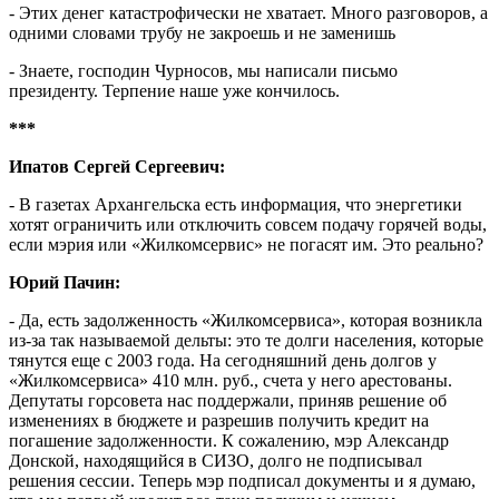
- Этих денег катастрофически не хватает. Много разговоров, а
одними словами трубу не закроешь и не заменишь
- Знаете, господин Чурносов, мы написали письмо
президенту. Терпение наше уже кончилось.
***
Ипатов Сергей Сергеевич:
- В газетах Архангельска есть информация, что энергетики
хотят ограничить или отключить совсем подачу горячей воды,
если мэрия или «Жилкомсервис» не погасят им. Это реально?
Юрий Пачин:
- Да, есть задолженность «Жилкомсервиса», которая возникла
из-за так называемой дельты: это те долги населения, которые
тянутся еще с 2003 года. На сегодняшний день долгов у
«Жилкомсервиса» 410 млн. руб., счета у него арестованы.
Депутаты горсовета нас поддержали, приняв решение об
изменениях в бюджете и разрешив получить кредит на
погашение задолженности. К сожалению, мэр Александр
Донской, находящийся в СИЗО, долго не подписывал
решения сессии. Теперь мэр подписал документы и я думаю,