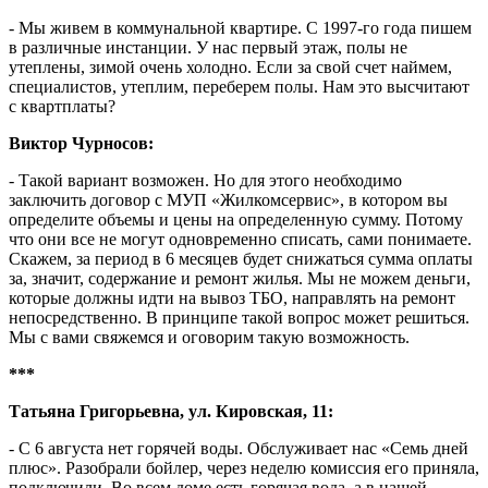
- Мы живем в коммунальной квартире. С 1997-го года пишем
в различные инстанции. У нас первый этаж, полы не
утеплены, зимой очень холодно. Если за свой счет наймем,
специалистов, утеплим, переберем полы. Нам это высчитают
с квартплаты?
Виктор Чурносов:
- Такой вариант возможен. Но для этого необходимо
заключить договор с МУП «Жилкомсервис», в котором вы
определите объемы и цены на определенную сумму. Потому
что они все не могут одновременно списать, сами понимаете.
Скажем, за период в 6 месяцев будет снижаться сумма оплаты
за, значит, содержание и ремонт жилья. Мы не можем деньги,
которые должны идти на вывоз ТБО, направлять на ремонт
непосредственно. В принципе такой вопрос может решиться.
Мы с вами свяжемся и оговорим такую возможность.
***
Татьяна Григорьевна, ул. Кировская, 11:
- С 6 августа нет горячей воды. Обслуживает нас «Семь дней
плюс». Разобрали бойлер, через неделю комиссия его приняла,
подключили. Во всем доме есть горячая вода, а в нашей