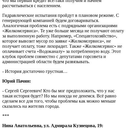
что мы первый кредит все-таки получим и начнем
рассчитываться с населением.
Гидравлические испытания пройдут в плановом режиме. С
генерирующей компанией будем договариваться.
Аналогичная проблема есть с подрядными организациями
«Жилкомсервиса». Те уже больше месяца не получают оплату
за выполненную работу. Например, «Спецавтохозяйство»,
которое вывозит мусор по заявке «Жилкомсервиса», не
получает оплату, тоже лихорадит. Также «Жилкомсервис» не
оплачивает счета «Водоканалу» за потребленную воду. Этот
клубок проблем совместно с депутатами горсовета и
администрацией области будем развязывать.
- История достаточно грустная…
Юрий Пачин:
- Сергей Сергеевич! Кто бы мог предположить, что у нас
такая история будет? Но мы никуда не денемся. Всё равно
сделаем все для того, чтобы проблемы как можно меньше
сказались на жителях города.
***
Нина Анатольевна, ул. Адмирала Кузнецова, 19: