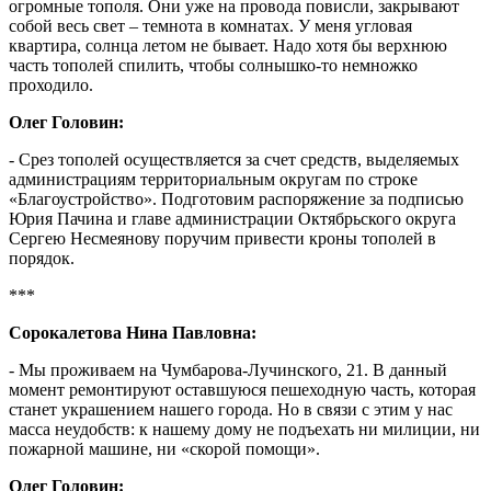
огромные тополя. Они уже на провода повисли, закрывают
собой весь свет – темнота в комнатах. У меня угловая
квартира, солнца летом не бывает. Надо хотя бы верхнюю
часть тополей спилить, чтобы солнышко-то немножко
проходило.
Олег Головин:
- Срез тополей осуществляется за счет средств, выделяемых
администрациям территориальным округам по строке
«Благоустройство». Подготовим распоряжение за подписью
Юрия Пачина и главе администрации Октябрьского округа
Сергею Несмеянову поручим привести кроны тополей в
порядок.
***
Сорокалетова Нина Павловна:
- Мы проживаем на Чумбарова-Лучинского, 21. В данный
момент ремонтируют оставшуюся пешеходную часть, которая
станет украшением нашего города. Но в связи с этим у нас
масса неудобств: к нашему дому не подъехать ни милиции, ни
пожарной машине, ни «скорой помощи».
Олег Головин: