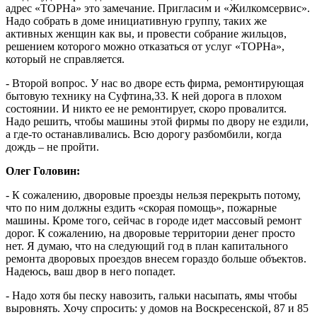
адрес «ТОРНа» это замечание. Пригласим и «Жилкомсервис».
Надо собрать в доме инициативную группу, таких же
активных женщин как вы, и провести собрание жильцов,
решением которого можно отказаться от услуг «ТОРНа»,
который не справляется.
- Второй вопрос. У нас во дворе есть фирма, ремонтирующая
бытовую технику на Суфтина,33. К ней дорога в плохом
состоянии. И никто ее не ремонтирует, скоро провалится.
Надо решить, чтобы машины этой фирмы по двору не ездили,
а где-то останавливались. Всю дорогу разбомбили, когда
дождь – не пройти.
Олег Головин:
- К сожалению, дворовые проезды нельзя перекрыть потому,
что по ним должны ездить «скорая помощь», пожарные
машины. Кроме того, сейчас в городе идет массовый ремонт
дорог. К сожалению, на дворовые территории денег просто
нет. Я думаю, что на следующий год в план капитального
ремонта дворовых проездов внесем гораздо больше объектов.
Надеюсь, ваш двор в него попадет.
- Надо хотя бы песку навозить, гальки насыпать, ямы чтобы
выровнять. Хочу спросить: у домов на Воскресенской, 87 и 85