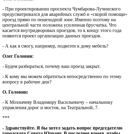
- При проектировании проспекта Чумбарова-Лучинского
предусматривался для аварийных служб и «скорой помощи»
проезд прямо по пешеходной зоне. Именно поэтому на
центральной части положена усиленная брусчатка. Что
касается внутридворовых проездов, то к концу этого года
появится проект организации данных проездов.
- А как я смогу, например, подвезти к дому мебель?
Олег Головин
:
- Будем разбираться, почему ваш проезд закрыт.
- К кому мы можем обратиться непосредственно по этому
вопросу в рабочие дни?
О. Головин:
- К Мохначеву Владимиру Васильевичу – начальнику
управления дорог и мостов, на Театральной, 7.
***
- Здравствуйте. Я бы хотел задать вопрос председателю
городского Совета Юркову. В последнее время, чтобы