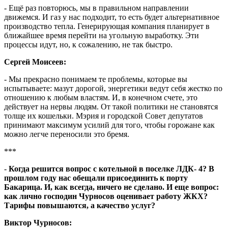
- Ещё раз повторюсь, мы в правильном направлении
движемся. И газ у нас подходит, то есть будет альтернативное
производство тепла. Генерирующая компания планирует в
ближайшее время перейти на угольную выработку. Эти
процессы идут, но, к сожалению, не так быстро.
Сергей Моисеев:
- Мы прекрасно понимаем те проблемы, которые вы
испытываете: мазут дорогой, энергетики ведут себя жестко по
отношению к любым властям. И, в конечном счете, это
действует на нервы людям. От такой политики не становятся
толще их кошельки. Мэрия и городской Совет депутатов
принимают максимум усилий для того, чтобы горожане как
можно легче переносили это бремя.
***
-
Когда решится вопрос с котельной в поселке ЛДК- 4? В
прошлом году нас обещали присоединить к порту
Бакарица. И, как всегда, ничего не сделано.
И еще вопрос:
как лично господин Чурносов оценивает работу ЖКХ?
Тарифы повышаются, а качество услуг?
Виктор Чурносов: