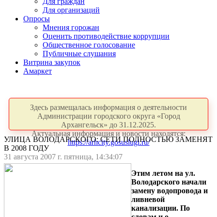
Для граждан
Для организаций
Опросы
Мнения горожан
Оценить противодействие коррупции
Общественное голосование
Публичные слушания
Витрина закупок
Амаркет
Здесь размещалась информация о деятельности
Администрации городского округа «Город
Архангельск» до 31.12.2025.
Актуальная информация и новости находятся:
УЛИЦА ВОЛОДАРСКОГО: СЕТИ ПОЛНОСТЬЮ ЗАМЕНЯТ
https://arhcity.gosuslugi.ru/
В 2008 ГОДУ
31 августа 2007 г. пятница, 14:34:07
Этим летом на ул.
Володарского начали
замену водопровода и
ливневой
канализации. По
словам и.о.