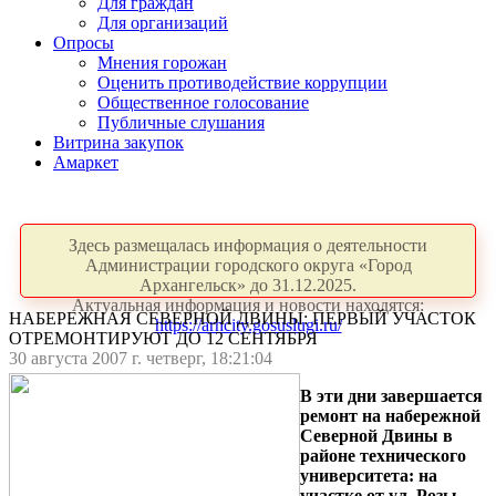
Для граждан
Для организаций
Опросы
Мнения горожан
Оценить противодействие коррупции
Общественное голосование
Публичные слушания
Витрина закупок
Амаркет
Здесь размещалась информация о деятельности
Администрации городского округа «Город
Архангельск» до 31.12.2025.
Актуальная информация и новости находятся:
НАБЕРЕЖНАЯ СЕВЕРНОЙ ДВИНЫ: ПЕРВЫЙ УЧАСТОК
https://arhcity.gosuslugi.ru/
ОТРЕМОНТИРУЮТ ДО 12 СЕНТЯБРЯ
30 августа 2007 г. четверг, 18:21:04
В эти дни завершается
ремонт на набережной
Северной Двины в
районе технического
университета: на
участке от ул. Розы