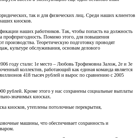
ридических, так и для физических лиц. Среди наших клиентов
 наших киосков.
лификации наших работников. Так, чтобы попасть на должность
 на профпригодность. Помимо этого, для повышения
от производства. Теоретическую подготовку проводят
аж, культуре обслуживания, основам делового
006 году стали: 1е место – Любовь Трофимовна Залож, 2е и 3е
оченный коллектив, работающий как единая команда является
миллионов 418 тысяч рублей и вырос по сравнению с 2005
000 рублей. Кроме этого у нас сохранены социальные выплаты
ально-значимых киосках.
аска киосков, утеплены потолочные перекрытия,
ковочные машины, что обеспечивает сохранность и
оваром.