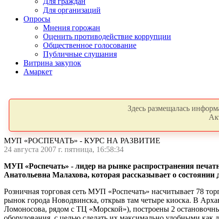
Для граждан
Для организаций
Опросы
Мнения горожан
Оценить противодействие коррупции
Общественное голосование
Публичные слушания
Витрина закупок
Амаркет
Здесь размещалась информа
Ак
МУП «РОСПЕЧАТЬ» - КУРС НА РАЗВИТИЕ
24 августа 2007 г. пятница, 16:58:34
МУП «Роспечать» - лидер на рынке распространения печатн
Анатольевна Малахова, которая рассказывает о состоянии 
Розничная торговая сеть МУП «Роспечать» насчитывает 78 торг
рынок города Новодвинска, открыв там четыре киоска. В Арха
Ломоносова, рядом с ТЦ «Морской»), построены 2 остановочны
оборудования, с целью сделать их максимально удобными как 