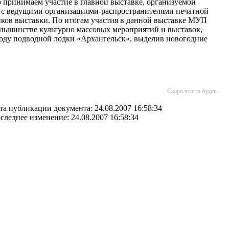
о принимаем участие в главной выставке, организуемой
м с ведущими организациями-распространителями печатной
иков выставки. По итогам участия в данной выставке МУП
ольшинстве культурно массовых мероприятий и выставок,
роду подводной лодки «Архангельск», выделив новогодние
Скоро что то будет...
та публикации документа: 24.08.2007 16:58:34
следнее изменение: 24.08.2007 16:58:34