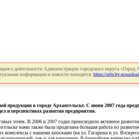
ция о деятельности Администрации городского округа «Город А
туальная информация и новости находятся:
https://arhcity.gosuslugi
ой продукции в городе Архангельске. С июня 2007 года пре
дел и перспективах развития предприятия.
овых точек. В 2006 и 2007 годах происходило активное развити
нгельске нами также была проделана большая работа по развити
х комплексы с нашими киосками (на ул. Гагарина и ул. Воскрес
для покупателей, так и для киоскеров. В ближайшее время мы п