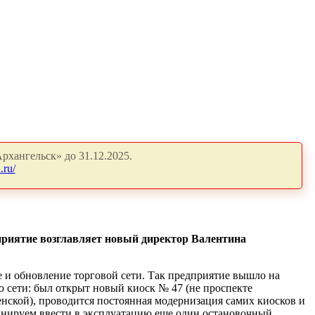
рхангельск» до 31.12.2025.
.ru/
дприятие возглавляет новый директор Валентина
е и обновление торговой сети. Так предприятие вышло на
ю сети: был открыт новый киоск № 47 (не проспекте
енской), проводится постоянная модернизация самих киосков и
ланируем ввести в эксплуатацию еще один остановочный