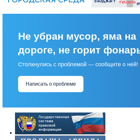
Не убран мусор, яма на
дороге, не горит фонар
Столкнулись с проблемой — сообщите о ней!
Написать о проблеме