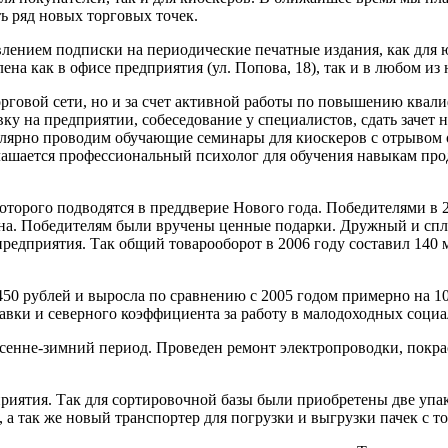
ь ряд новых торговых точек.
ением подписки на периодические печатные издания, как для ю
а как в офисе предприятия (ул. Попова, 18), так и в любом из
торговой сети, но и за счет активной работы по повышению ква
у на предприятии, собеседование у специалистов, сдать зачет
улярно проводим обучающие семинары для киоскеров с отрывом 
ашается профессиональный психолог для обучения навыкам прод
торого подводятся в преддверие Нового года. Победителями в 2
на. Победителям были вручены ценные подарки. Дружный и спл
редприятия. Так общий товарооборот в 2006 году составил 140 
450 рублей и выросла по сравнению с 2005 годом примерно на 1
бавки и северного коэффициента за работу в малодоходных соци
 осенне-зимний период. Проведен ремонт электропроводки, покр
риятия. Так для сортировочной базы были приобретены две упа
, а так же новый транспортер для погрузки и выгрузки пачек с т