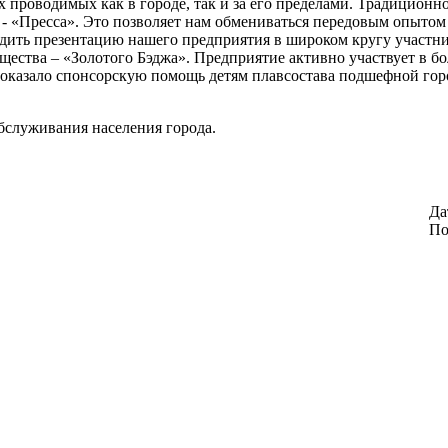
 проводимых как в городе, так и за его пределами. Традиционн
 - «Пресса». Это позволяет нам обмениваться передовым опыто
одить презентацию нашего предприятия в широком кругу участн
ества – «Золотого Бэджа». Предприятие активно участвует в б
 оказало спонсорскую помощь детям плавсостава подшефной го
бслуживания населения города.
Да
По