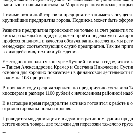
павильон с нашим киоском на Морском речном вокзале, открыт
Помимо розничной торговли предприятие занимается осуществл
крупнейшие предприятия города. Подписка может быть оформлен
Развитие предприятия происходит не только за счет развития 
киоскера каждый кандидат должен пройти недельную стажировк
профессионализма и качества обслуживания населения мы рег
менеджеры соответствующих служб предприятия. Так же пригл
взаимодействия, техники убеждения.
Ежегодно проводится конкурс «Лучший киоскер года», итоги ко
– Таисья Александровна Крамар и Светлана Николаевна Суети
основой для хороших показателей в финансовой деятельности п
годом на 108 процентов.
В прошлом году средняя зарплата по предприятию составила 7
киоскерам в размере 1100 рублей с начислением районной над
В настоящее время предприятие активно готовится к работе в
отремонтированы полы и кровля.
Проводится модернизация и в административном здании предп
эстетичность товара, две тележки для перевозки тяжелого груза