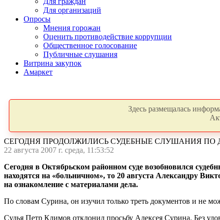
Для граждан
Для организаций
Опросы
Мнения горожан
Оценить противодействие коррупции
Общественное голосование
Публичные слушания
Витрина закупок
Амаркет
Здесь размещалась информа
Ак
СЕГОДНЯ ПРОДОЛЖИЛИСЬ СУДЕБНЫЕ СЛУШАНИЯ ПО 
22 августа 2007 г. среда, 11:53:52
Сегодня в Октябрьском районном суде возобновился судебн
находятся на «больничном», то 20 августа Александру Вик
на ознакомление с материалами дела.
По словам Сурина, он изучил только треть документов и не м
Судья Петр Климов отклонил просьбу Алексея Сурина. Без удов