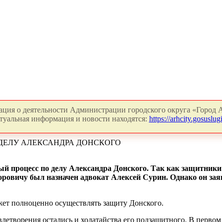
ция о деятельности Администрации городского округа «Город А
туальная информация и новости находятся:
https://arhcity.gosuslugi
ДЕЛУ АЛЕКСАНДРА ДОНСКОГО
ый процесс по делу Александра Донского. Так как защитник
торовичу был назначен адвокат Алексей Сурин. Однако он за
ожет полноценно осуществлять защиту Донского.
летворения остались и ходатайства его подзащитного. В первом