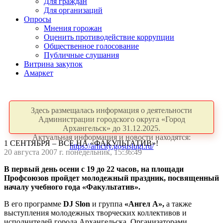
Для граждан
Для организаций
Опросы
Мнения горожан
Оценить противодействие коррупции
Общественное голосование
Публичные слушания
Витрина закупок
Амаркет
Здесь размещалась информация о деятельности
Администрации городского округа «Город
Архангельск» до 31.12.2025.
Актуальная информация и новости находятся:
1 СЕНТЯБРЯ – ВСЕ НА «ФАКУЛЬТАТИВ»!
https://arhcity.gosuslugi.ru/
20 августа 2007 г. понедельник, 15:36:49
В первый день осени с 19 до 22 часов, на площади
Профсоюзов пройдет молодежный праздник, посвященный
началу учебного года «Факультатив».
В его программе
DJ Slon
и группа
«Ангел А»,
а также
выступления молодежных творческих коллективов и
исполнителей города Архангельска. Организаторами