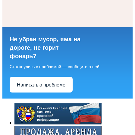
Не убран мусор, яма на
дороге, не горит
фонарь?
Столкнулись с проблемой — сообщите о ней!
Написать о проблеме