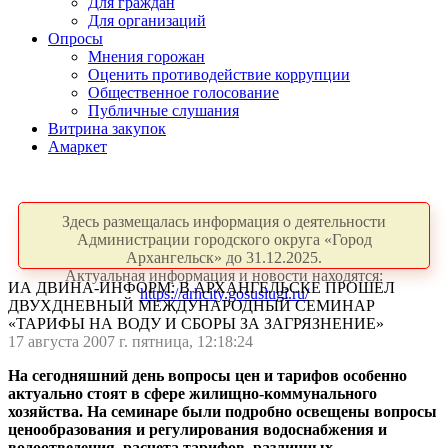
Для граждан
Для организаций
Опросы
Мнения горожан
Оценить противодействие коррупции
Общественное голосование
Публичные слушания
Витрина закупок
Амаркет
Здесь размещалась информация о деятельности
Администрации городского округа «Город
Архангельск» до 31.12.2025.
Актуальная информация и новости находятся:
ИА ДВИНА-ИНФОРМ: В АРХАНГЕЛЬСКЕ ПРОШЕЛ
https://arhcity.gosuslugi.ru/
ДВУХДНЕВНЫЙ МЕЖДУНАРОДНЫЙ СЕМИНАР
«ТАРИФЫ НА ВОДУ И СБОРЫ ЗА ЗАГРЯЗНЕНИЕ»
17 августа 2007 г. пятница, 12:18:24
На сегодняшний день вопросы цен и тарифов особенно
актуально стоят в сфере жилищно-коммунального
хозяйства. На семинаре были подробно освещены вопросы
ценообразования и регулирования водоснабжения и
водоотведения, расчета тарифов, различных