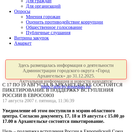
Для граждан
Для организаций
Опросы
Мнения горожан
Оценить противодействие коррупции
Общественное голосование
Публичные слушания
Витрина закупок
Амаркет
Здесь размещалась информация о деятельности
Администрации городского округа «Город
Архангельск» до 31.12.2025.
Актуальная информация и новости находятся:
С 17 ПО 19 АВГУСТА В АРХАНГЕЛЬСКЕ СОСТОИТСЯ
https://arhcity.gosuslugi.ru/
ПИКЕТИРОВАНИЕ В ПОДДЕРЖКУ ВСТУПЛЕНИЯ
РОССИИ В ЕВРОСОЮЗ
17 августа 2007 г. пятница, 11:36:39
Уведомление об этом поступили в мэрию областного
центра. Согласно документу, 17, 18 и 19 августа с 15.00 до
17.00 в Архангельске состоится пикетирование.
Цель – поддержка вступления России в Европейский Союз.