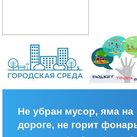
Не убран мусор, яма на
дороге, не горит фонар