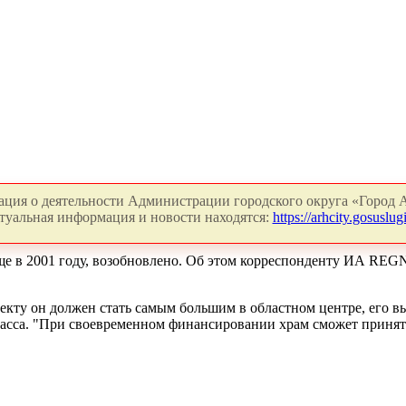
ция о деятельности Администрации городского округа «Город А
туальная информация и новости находятся:
https://arhcity.gosuslugi
еще в 2001 году, возобновлено. Об этом корреспонденту ИА RE
екту он должен стать самым большим в областном центре, его вы
трасса. "При своевременном финансировании храм сможет принять 