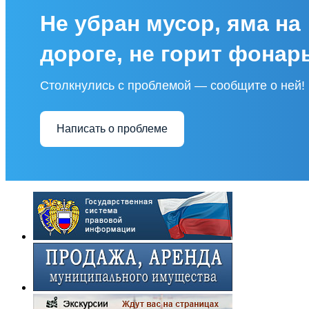
Не убран мусор, яма на
дороге, не горит фонар
Столкнулись с проблемой — сообщите о ней!
Написать о проблеме