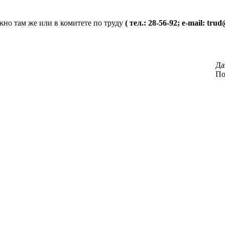
жно там же или в комитете по труду
( тел.: 28-56-92; e-mail: tru
Да
По