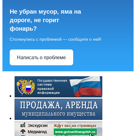
Не убран мусор, яма на
дороге, не горит
фонарь?
Столкнулись с проблемой — сообщите о ней!
Написать о проблеме