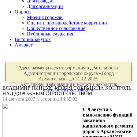
Для граждан
Для организаций
Опросы
Мнения горожан
Оценить противодействие коррупции
Общественное голосование
Публичные слушания
Витрина закупок
Амаркет
Здесь размещалась информация о деятельности
Администрации городского округа «Город
Архангельск» до 31.12.2025.
Актуальная информация и новости находятся:
ВЛАДИМИР ПИНЧУК: МЭРИЯ СОХРАНИЛА КОНТРОЛЬ
https://arhcity.gosuslugi.ru/
НАД ДОРОЖНЫМ СТРОИТЕЛЬСТВОМ
14 августа 2007 г. вторник, 14:55:03
С 9 августа к
выполнению функций
заказчика
капитального ремонта
дорог в Архангельске
приступило МУП