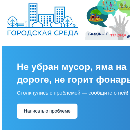
Не убран мусор, яма на
дороге, не горит фонар
Столкнулись с проблемой — сообщите о ней!
Написать о проблеме