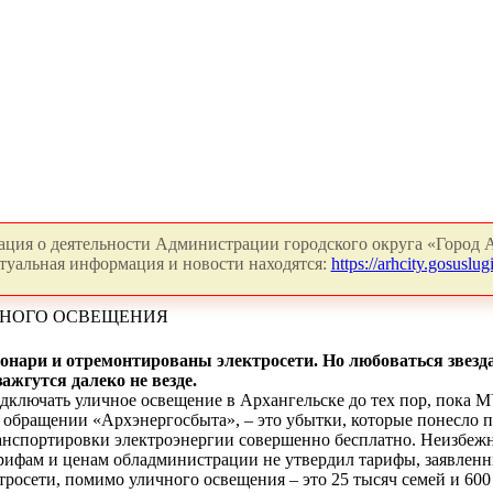
ция о деятельности Администрации городского округа «Город А
туальная информация и новости находятся:
https://arhcity.gosuslugi
ЧНОГО ОСВЕЩЕНИЯ
фонари и отремонтированы электросети. Но любоваться звезд
ажгутся далеко не везде.
ключать уличное освещение в Архангельске до тех пор, пока М
в обращении «Архэнергосбыта», – это убытки, которые понесло 
нспортировки электроэнергии совершенно бесплатно. Неизбежн
арифам и ценам обладминистрации не утвердил тарифы, заявленн
лектросети, помимо уличного освещения – это 25 тысяч семей и 6