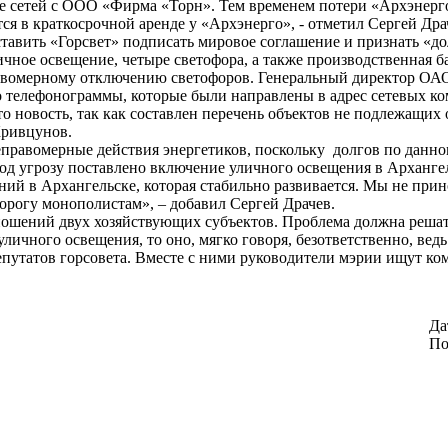
ие сетей с ООО «Фирма «Торн». Тем временем потери «Архэнерг
ятся в краткосрочной аренде у «Архэнерго», - отметил Сергей Дра
тавить «Горсвет» подписать мировое соглашение и признать «д
ичное освещение, четыре светофора, а также производственная б
равомерному отключению светофоров. Генеральный директор ОА
что телефонограммы, которые были направлены в адрес сетевых 
 это новость, так как составлен перечень объектов не подлежащ
Кривцунов.
правомерные действия энергетиков, поскольку
долгов по данно
од угрозу поставлено включение уличного освещения в Архангель
й в Архангельске, которая стабильно развивается. Мы не прин
дорогу монополистам», – добавил Сергей Драчев.
ошений двух хозяйствующих субъектов. Проблема должна решать
личного освещения, то оно, мягко говоря, безответственно, ведь
депутатов горсовета. Вместе с ними руководители мэрии ищут к
Да
По