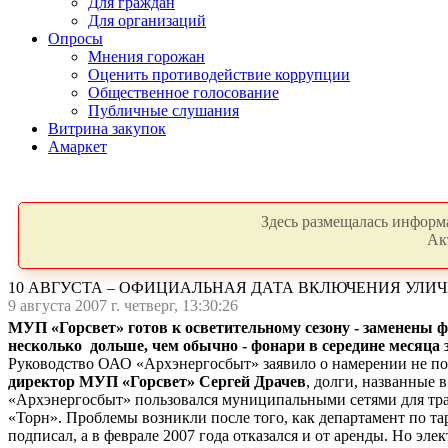
Для граждан
Для организаций
Опросы
Мнения горожан
Оценить противодействие коррупции
Общественное голосование
Публичные слушания
Витрина закупок
Амаркет
Здесь размещалась информа
Ак
10 АВГУСТА – ОФИЦИАЛЬНАЯ ДАТА ВКЛЮЧЕНИЯ УЛИ
9 августа 2007 г. четверг, 13:30:26
МУП «Горсвет» готов к осветительному сезону - заменены 
несколько дольше, чем обычно - фонари в середине месяца з
Руководство ОАО «Архэнергосбыт» заявило о намерении не под
директор МУП «Горсвет»
Сергей Драчев
, долги, названные 
«Архэнергосбыт» пользовался муниципальными сетями для тра
«Торн». Проблемы возникли после того, как департамент по т
подписал, а в феврале 2007 года отказался и от аренды. Но э