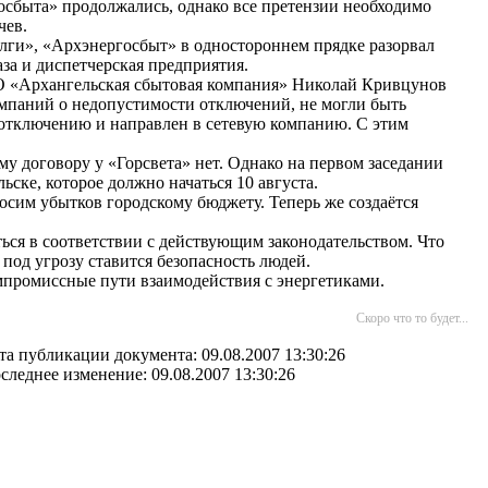
осбыта» продолжались, однако все претензии необходимо
чев.
олги», «Архэнергосбыт» в одностороннем прядке разорвал
аза и диспетчерская предприятия.
О «Архангельская сбытовая компания» Николай Кривцунов
компаний о недопустимости отключений, не могли быть
их отключению и направлен в сетевую компанию. С этим
му договору у «Горсвета» нет. Однако на первом заседании
ске, которое должно начаться 10 августа.
осим убытков городскому бюджету. Теперь же создаётся
ся в соответствии с действующим законодательством. Что
 под угрозу ставится безопасность людей.
омпромиссные пути взаимодействия с энергетиками.
Скоро что то будет...
та публикации документа: 09.08.2007 13:30:26
следнее изменение: 09.08.2007 13:30:26