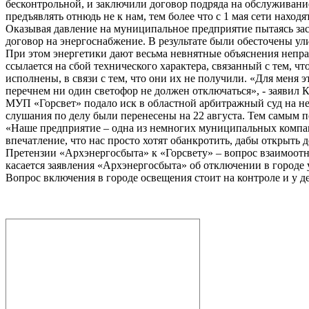
бесконтрольной, и заключили договор подряда на обслуживан
предъявлять отнюдь не к нам, тем более что с 1 мая сети наход
Оказывая давление на муниципальное предприятие пытаясь зас
договор на энергоснабжение. В результате были обесточены ул
При этом энергетики дают весьма невнятные объяснения неп
ссылается на сбой технического характера, связанный с тем, 
исполнены, в связи с тем, что они их не получили. «Для меня
перечнем ни один светофор не должен отключаться», - заявил 
МУП «Горсвет» подало иск в областной арбитражный суд на не
слушания по делу были перенесены на 22 августа. Тем самым п
«Наше предприятие – одна из немногих муниципальных компани
впечатление, что нас просто хотят обанкротить, дабы открыть 
Претензии «Архэнергосбыта» к «Горсвету» – вопрос взаимоотн
касается заявления «Архэнергосбыта» об отключении в городе у
Вопрос включения в городе освещения стоит на контроле и у 