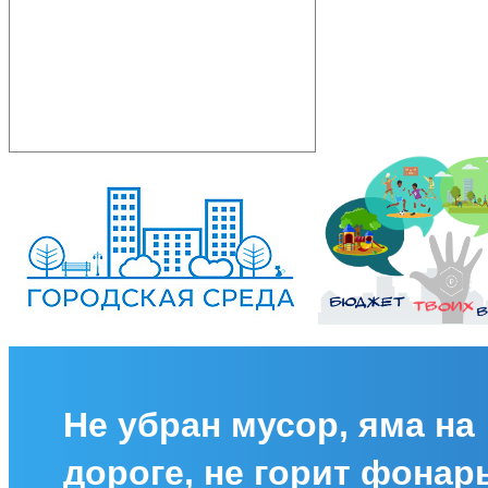
Не убран мусор, яма на
дороге, не горит фонар