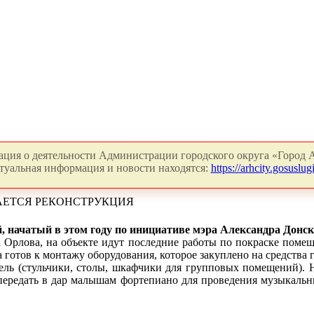
ция о деятельности Администрации городского округа «Город А
туальная информация и новости находятся:
https://arhcity.gosuslugi
АЕТСЯ РЕКОНСТРУКЦИЯ
, начатый в этом году по инициативе мэра Александра Донск
а Орлова, на объекте идут последние работы по покраске поме
 готов к монтажу оборудования, которое закуплено на средства 
бель (стульчики, столы, шкафчики для групповых помещений). Н
передать в дар малышам фортепиано для проведения музыкальн