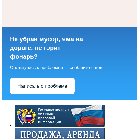
Не убран мусор, яма на
дороге, не горит
фонарь?
Столкнулись с проблемой — сообщите о ней!
Написать о проблеме