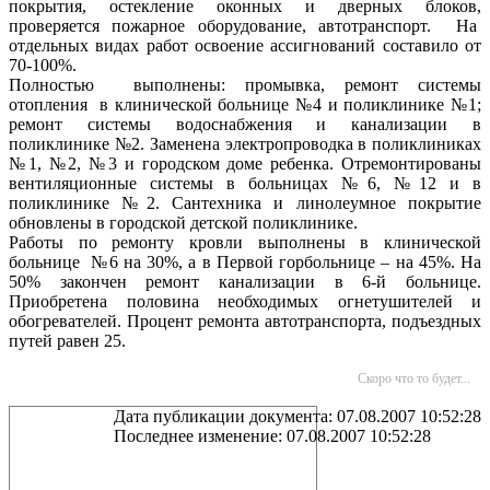
покрытия, остекление оконных и дверных блоков,
проверяется пожарное оборудование, автотранспорт.
На
отдельных видах работ освоение ассигнований составило от
70-100%.
Полностью
выполнены: п
ромывка, ремонт системы
отопления
в клинической больнице №4 и поликлинике №1;
р
емонт системы водоснабжения и канализации в
поликлинике №2. Заменена электропроводка в поликлиниках
№1, №2, №3 и городском доме ребенка. Отремонтированы
вентиляционные системы в больницах №6, №12 и в
поликлинике №2. Сантехника и линолеумное покрытие
обновлены в городской детской поликлинике.
Работы по ремонту кровли выполнены в клинической
больнице
№6 на 30%, а в Первой горбольнице – на 45%. На
50% закончен ремонт канализации в 6-й больнице.
Приобретена половина необходимых огнетушителей и
обогревателей. Процент ремонта автотранспорта, подъездных
путей равен 25.
Скоро что то будет...
Дата публикации документа: 07.08.2007 10:52:28
Последнее изменение: 07.08.2007 10:52:28