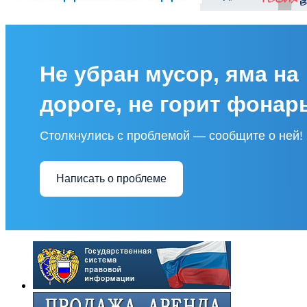
Не убран мусор, яма на
дороге, не горит фонар
Столкнулись с проблемой — сообщите о ней!
Написать о проблеме