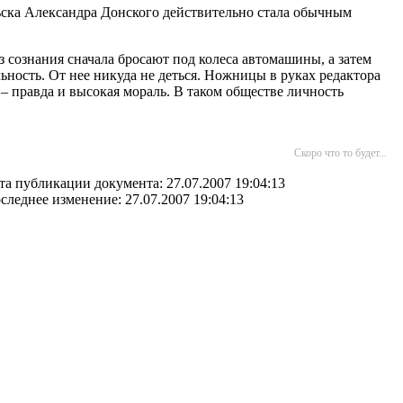
ьска Александра Донского действительно стала обычным
ез сознания сначала бросают под колеса автомашины, а затем
льность. От нее никуда не деться. Ножницы в руках редактора
– правда и высокая мораль. В таком обществе личность
Скоро что то будет...
та публикации документа: 27.07.2007 19:04:13
следнее изменение: 27.07.2007 19:04:13