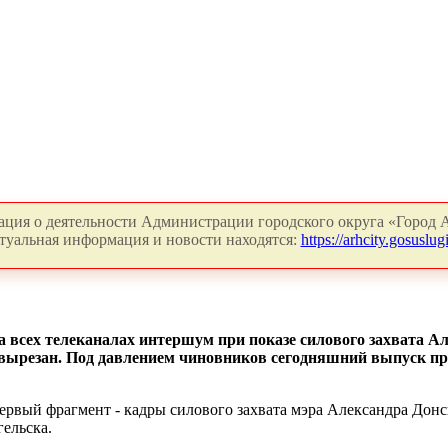
ция о деятельности Администрации городского округа «Город А
туальная информация и новости находятся:
https://arhcity.gosuslugi
На всех телеканалах интершум при показе силового захвата 
 вырезан. Под давлением чиновников сегодняшний выпуск п
вый фрагмент - кадры силового захвата мэра Александра Донск
ельска.