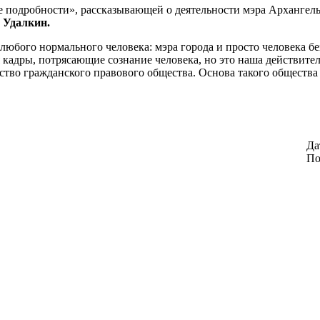
ие подробности», рассказывающей о деятельности мэра Архангел
 Удалкин.
т любого нормального человека: мэра города и просто человека б
я кадры, потрясающие сознание человека, но это наша действите
тво гражданского правового общества. Основа такого общества 
Да
По