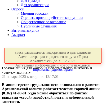
Для граждан
Для организаций
Опросы
Мнения горожан
Оценить противодействие коррупции
Общественное голосование
Публичные слушания
Витрина закупок
Амаркет
Здесь размещалась информация о деятельности
Администрации городского округа «Город
Архангельск» до 31.12.2025.
Актуальная информация и новости находятся:
Горячая линия для жалоб на неформальную занятость и
https://arhcity.gosuslugi.ru/
«серую» зарплату
21 января 2025 г. вторник, 12:17:01
В министерстве труда, занятости и социального развития
Архангельской области работает телефон горячей линии
(8182) 41-08-81, куда можно обратиться по фактам
выплаты «серой» заработной платы и неформальной
занятости.