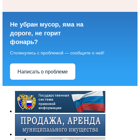
Не убран мусор, яма на
дороге, не горит
фонарь?
Столкнулись с проблемой — сообщите о ней!
Написать о проблеме