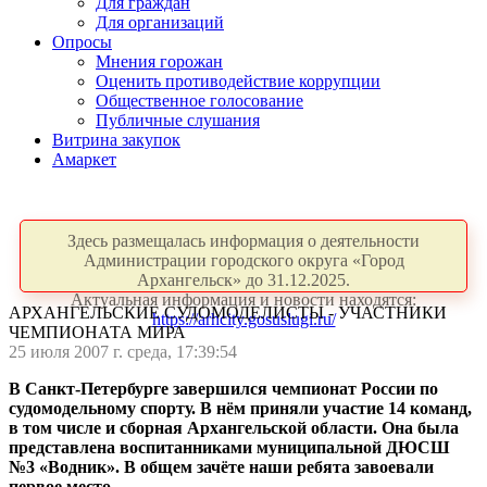
Для граждан
Для организаций
Опросы
Мнения горожан
Оценить противодействие коррупции
Общественное голосование
Публичные слушания
Витрина закупок
Амаркет
Здесь размещалась информация о деятельности
Администрации городского округа «Город
Архангельск» до 31.12.2025.
Актуальная информация и новости находятся:
АРХАНГЕЛЬСКИЕ СУДОМОДЕЛИСТЫ - УЧАСТНИКИ
https://arhcity.gosuslugi.ru/
ЧЕМПИОНАТА МИРА
25 июля 2007 г. среда, 17:39:54
В Санкт-Петербурге завершился чемпионат России по
судомодельному спорту. В нём приняли участие 14 команд,
в том числе и сборная Архангельской области. Она была
представлена воспитанниками муниципальной ДЮСШ
№3 «Водник». В общем зачёте наши ребята завоевали
первое место.