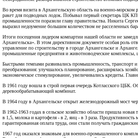
Во время визита в Архангельскую область на военно-морском
ракет для подводных лодок. Побывал первый секретарь ЦК КП
промышленности поразили главу правительства. Никита Сергеев
выразил недоумение большим количеством не расселенных бар
Итоги посещения лидером компартии нашей области не замедли
Архангельска». В этом директивном документе особая роль от
управление по строительству в городе Архангельске и Арханге
промышленные предприятия и животноводческие комплексы, ш
Быстрыми темпами развивались промышленность, транспорт и с
преобразования: улучшалось планирование, расширялась хозяй
экономическое стимулирование, увеличивались кредиты. Глав
В 1961 году вошла в строй первая очередь Котласского ЦБК.
деревообрабатывающий комбинат.
В 1964 году в Архангельске открыт железнодорожный мост чере
В 1962-1963 годах в сельское хозяйство области пришла новая
в 1,5, молока и картофеля - в 2, яиц - в 3 раза. Продуктивнос
гарантированная оплата труда, они стали получать гражданские
1967 год оказался знаковым для военно-промышленного компле