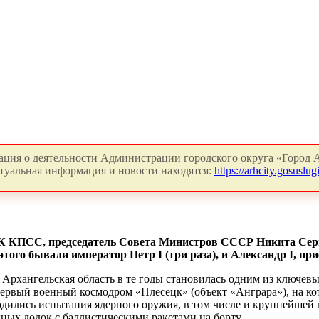
ция о деятельности Администрации городского округа «Город А
туальная информация и новости находятся:
https://arhcity.gosuslugi
 ЦК КПСС, председатель Совета Министров СССР Никита Серг
о этого бывали император Петр
I
(три раза), и Александр
I
, пр
 Архангельская область в те годы становилась одним из ключевы
первый военный космодром «Плесецк» (объект «Анграра»), на к
дились испытания ядерного оружия, в том числе и крупнейшей
ных лодок с баллистическими ракетами на борту.