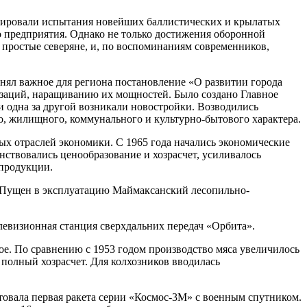
трировали испытания новейших баллистических и крылатых
 предприятия. Однако не только достижения оборонной
 простые северяне, и, по воспоминаниям современников,
нял важное для региона постановление «О развитии города
изаций, наращиванию их мощностей. Было создано Главное
и одна за другой возникали новостройки. Возводились
 жилищного, коммунального и культурно-бытового характера.
х отраслей экономики. С 1965 года начались экономические
нствовались ценообразование и хозрасчет, усиливалось
 продукции.
. Пущен в эксплуатацию Маймаксанский лесопильно-
левизионная станция сверхдальних передач «Орбита».
вое. По сравнению с 1953 годом производство мяса увеличилось
а полный хозрасчет. Для колхозников вводилась
товала первая ракета серии «Космос-3М» с военным спутником.