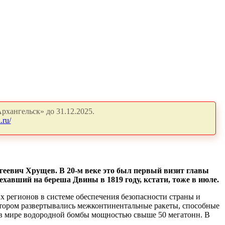
рхангельск» до 31.12.2025.
.ru/
еевич Хрущев. В 20-м веке это был первый визит главы
иехавший на береша Двины в 1819 году, кстати, тоже в июле.
х регионов в системе обеспечения безопасности страны и
отором развертывались межконтинентальные ракеты, способные
 в мире водородной бомбы мощностью свыше 50 мегатонн. В