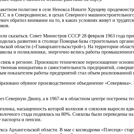
 ракетном полигоне в селе Ненокса Никите Хрущеву продемонс
СС и в Северодвинске, в цехах Северного машиностроительного
ич обратил внимание на то, в каких условиях живут и трудятся
аков.
ли сказаться. Совет Министров СССР 28 февраля 1963 года при
водилась развитию в столице Поморья базы строительных орган
льской области («Главархангельскстрой»). На территории област
колы и поликлиники, энергично велись работы промышленного,
вязь в регионе. Произошло техническое переоснащение основны
ственная инициатива и самостоятельность предприятий, соверше
ным показателем работы предприятий стал объем реализованной
 Образовано обувное производственное объединение «Северянка»
з Северную Двину, а в 1967-м в областном центре построена те
 техника, насыщенность которой колхозов и совхозов выросло вд
ть молочного стада поднялась на 80%. Совхозы были переведены н
 паспорта и пенсии.
кса Архангельской области. В мае с космодрома «Плесецк» стар