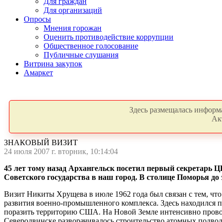
Для граждан
Для организаций
Опросы
Мнения горожан
Оценить противодействие коррупции
Общественное голосование
Публичные слушания
Витрина закупок
Амаркет
Здесь размещалась информа
Ак
ЗНАКОВЫЙ ВИЗИТ
24 июля 2007 г. вторник, 10:14:04
45 лет тому назад Архангельск посетил первый секретарь
Советского государства в наш город. В столице Поморья д
Визит Никиты Хрущева в июле 1962 года был связан с тем, что
развития военно-промышленного комплекса. Здесь находился 
поразить территорию США. На Новой Земле интенсивно прово
Северодвинске разворачивалось строительство атомных подвод