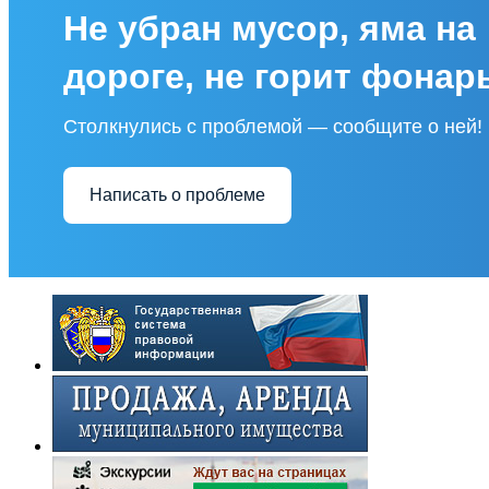
Не убран мусор, яма на
дороге, не горит фонар
Столкнулись с проблемой — сообщите о ней!
Написать о проблеме