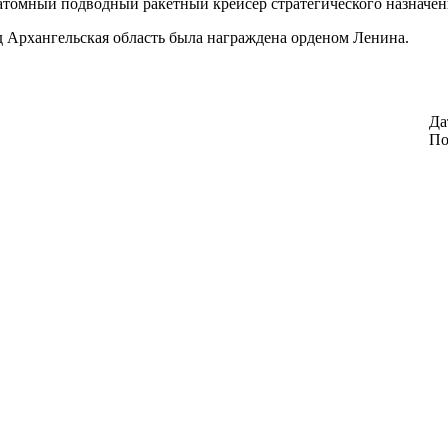
атомный подводный ракетный крейсер стратегического назначени
ад Архангельская область была награждена орденом Ленина.
Да
По