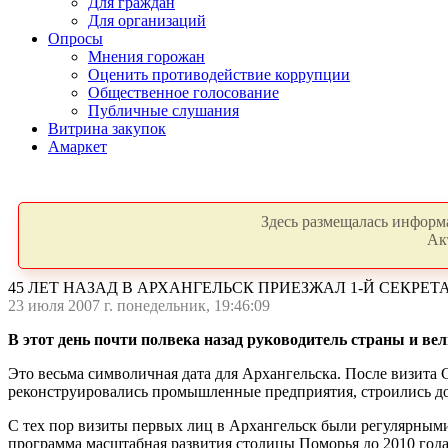
Для граждан
Для организаций
Опросы
Мнения горожан
Оценить противодействие коррупции
Общественное голосование
Публичные слушания
Витрина закупок
Амаркет
Здесь размещалась информа
Ак
45 ЛЕТ НАЗАД В АРХАНГЕЛЬСК ПРИЕЗЖАЛ 1-Й СЕКРЕ
23 июля 2007 г. понедельник, 19:46:09
В этот день почти полвека назад руководитель страны и в
Это весьма символичная дата для Архангельска. После визита 
реконструировались промышленные предприятия, строились дор
С тех пор визиты первых лиц в Архангельск были регулярными,
программа масштабная развития столицы Поморья до 2010 года