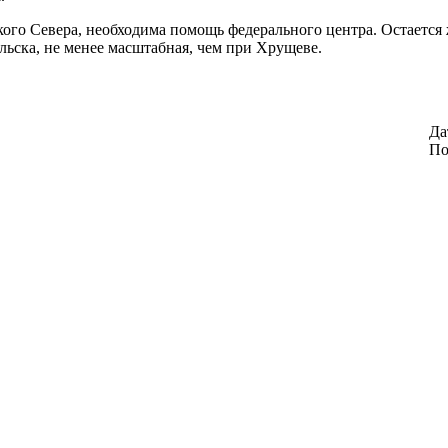
ого Севера, необходима помощь федерального центра. Остается ж
ельска, не менее масштабная, чем при Хрущеве.
Да
По