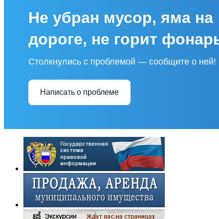
Не убран мусор, яма на
дороге, не горит фонар
Столкнулись с проблемой — сообщите о ней!
Написать о проблеме