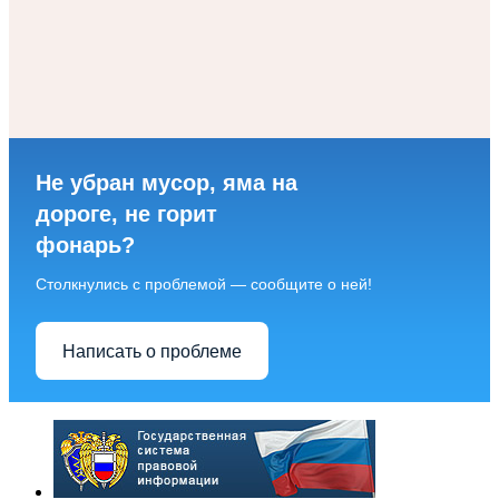
Не убран мусор, яма на
дороге, не горит
фонарь?
Столкнулись с проблемой — сообщите о ней!
Написать о проблеме