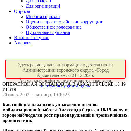
Для граждан
Для организаций
Опросы
Мнения горожан
Оценить противодействие коррупции
Общественное голосование
Публичные слушания
Витрина закупок
Амаркет
Здесь размещалась информация о деятельности
Администрации городского округа «Город
Архангельск» до 31.12.2025.
Актуальная информация и новости находятся:
ОПЕРАТИВНАЯ ОБСТАНОВКА В АРХАНГЕЛЬСКЕ 18-19
https://arhcity.gosuslugi.ru/
ИЮЛЯ
20 июля 2007 г. пятница, 19:10:23
Как сообщил начальник управления военно-
мобилизационной работы Александр Сергеев 18-19 июля в
городе наблюдался рост правонарушений и чрезвычайных
проишествий.
18 июля совершено 35 преступлений, из них 21 не раскрыто.