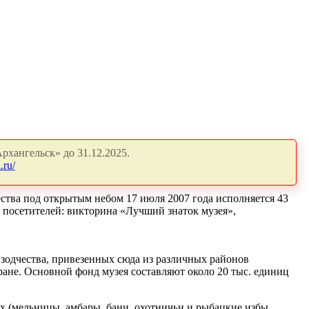
рхангельск» до 31.12.2025.
.ru/
од открытым небом 17 июля 2007 года исполняется 43
я посетителей: викторина «Лучший знаток музея»,
зодчества, привезенных сюда из различных районов
ране. Основной фонд музея составляют около 20 тыс. единиц
х (мельницы, амбары, бани, охотничьи и рыбацкие избы,