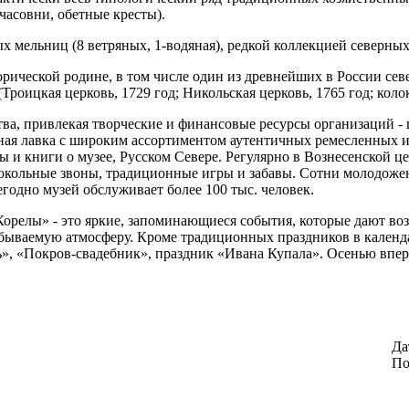
часовни, обетные кресты).
мельниц (8 ветряных, 1-водяная), редкой коллекцией северных к
рической родине, в том числе один из древнейших в России сев
роицкая церковь, 1729 год; Никольская церковь, 1765 год; колок
ва, привлекая творческие и финансовые ресурсы организаций - п
ная лавка с широким ассортиментом аутентичных ремесленных и
и книги о музее, Русском Севере. Регулярно в Вознесенской це
колокольные звоны, традиционные игры и забавы. Сотни молодож
годно музей обслуживает более 100 тыс. человек.
релы» - это яркие, запоминающиеся события, которые дают возм
абываемую атмосферу. Кроме традиционных праздников в календ
», «Покров-свадебник», праздник «Ивана Купала». Осенью впер
Да
По