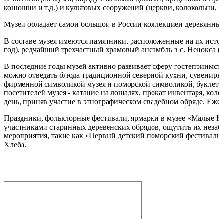
конюшни и т.д.) и культовых сооружений (церкви, колокольни, 
Музей обладает самой большой в России коллекцией деревянных 
В составе музея имеются памятники, расположенные на их исто
год), редчайший трехчастный храмовый ансамбль в с. Ненокса (Т
В последние годы музей активно развивает сферу гостеприимст
можно отведать блюда традиционной северной кухни, сувенир
фирменной символикой музея и поморской символикой, буклеты 
посетителей музея - катание на лошадях, прокат инвентаря, 
день, приняв участие в этнографическом свадебном обряде. Еже
Праздники, фольклорные фестивали, ярмарки в музее «Малые Ко
участниками старинных деревенских обрядов, ощутить их нез
мероприятия, такие как «Первый детский поморский фестиваль
Хлеба.