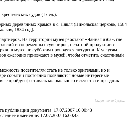
рестьянских судов (17 ед.).
ерных деревянных храмов в с. Лявля (Никольская церковь, 1584
ольня, 1834 год).
артнеров. На территории музея работают «Чайная изба», где
зделий и современных сувениров, печатной продукции с
ркви в музее по субботам проводятся литургии. К услугам
енов ежегодно приезжают в музей, чтобы отметить счастливый
ожность посетителям стать не только зрителями, но и
аре событий постоянно появляются новые интересные
вые пройдут фестиваль колокольного искусства и праздник
Скоро что то будет...
та публикации документа: 17.07.2007 16:00:43
следнее изменение: 17.07.2007 16:00:43