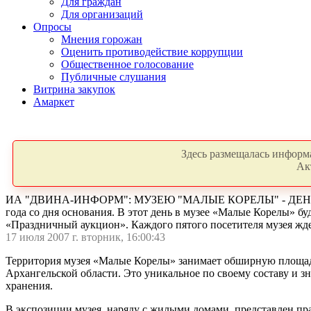
Для граждан
Для организаций
Опросы
Мнения горожан
Оценить противодействие коррупции
Общественное голосование
Публичные слушания
Витрина закупок
Амаркет
Здесь размещалась информа
Ак
ИА "ДВИНА-ИНФОРМ": МУЗЕЮ "МАЛЫЕ КОРЕЛЫ" - ДЕНЬ РОЖДЕ
года со дня основания. В этот день в музее «Малые Корелы» б
«Праздничный аукцион». Каждого пятого посетителя музея жд
17 июля 2007 г. вторник, 16:00:43
Территория музея «Малые Корелы» занимает обширную площадь 
Архангельской области. Это уникальное по своему составу и з
хранения.
В экспозиции музея, наряду с жилыми домами, представлен пр