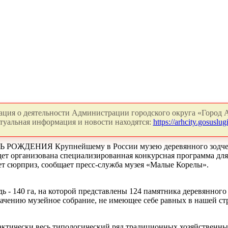
ция о деятельности Администрации городского округа «Город А
туальная информация и новости находятся:
https://arhcity.gosuslugi
НИЯ Крупнейшему в России музею деревянного зодчества п
удет организована специализированная конкурсная программа дл
ет сюрприз, сообщает пресс-служба музея «Малые Корелы».
- 140 га, на которой представлены 124 памятника деревянного 
начению музейное собрание, не имеющее себе равных в нашей ст
актически весь типологический ряд традиционных хозяйственны