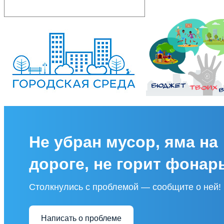
Не убран мусор, яма на
дороге, не горит фонар
Столкнулись с проблемой — сообщите о ней!
Написать о проблеме