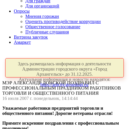
Для граждан
Для организаций
Опросы
Мнения горожан
Оценить противодействие коррупции
Общественное голосование
Публичные слушания
Витрина закупок
Амаркет
Здесь размещалась информация о деятельности
Администрации городского округа «Город
Архангельск» до 31.12.2025.
Актуальная информация и новости находятся:
МЭР АЛЕКСАНДР ДОНСКОЙ ПОЗДРАВИЛ С
https://arhcity.gosuslugi.ru/
ПРОФЕССИОНАЛЬНЫМ ПРАЗДНИКОМ РАБОТНИКОВ
ТОРГОВЛИ И ОБЩЕСТВЕННОГО ПИТАНИЯ
16 июля 2007 г. понедельник, 14:14:44
Уважаемые работники предприятий торговли и
общественного питания! Дорогие ветераны отрасли!
Примите искренние поздравления с профессиональным
праздником!