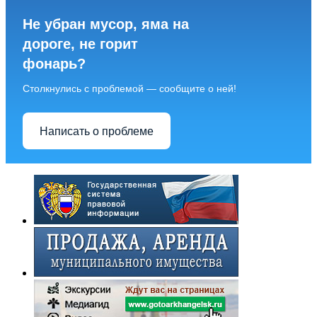
Не убран мусор, яма на
дороге, не горит
фонарь?
Столкнулись с проблемой — сообщите о ней!
Написать о проблеме