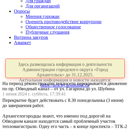
Для граждан
Для организаций
Опросы
Мнения горожан
Оценить противодействие коррупции
Общественное голосование
Публичные слушания
Витрина закупок
Амаркет
Здесь размещалась информация о деятельности
Администрации городского округа «Город
Архангельск» до 31.12.2025.
Актуальная информация и новости находятся:
На период реконструкции теплосети перекрывается движение
https://arhcity.gosuslugi.ru/
по пр. Обводный канал – от ул. Гагарина до ул. Шубина
1 июня 2024 г. суббота, 17:39:41
Перекрытие будет действовать с 8.30 понедельника (3 июня)
до завершения работ.
Архангелогородцы знают, что именно под дорогой на
Обводном канале находится самый проблемный участок
тепломагистрали. Одну его часть – в конце проспекта – ТГК-2