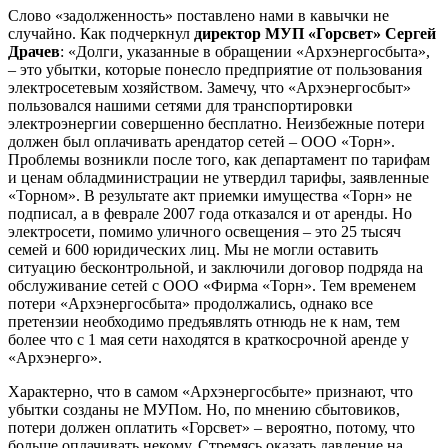
Слово «задолженность» поставлено нами в кавычки не
случайно. Как подчеркнул
директор МУП «Горсвет»
Сергей
Драчев
: «Долги, указанные в обращении «Архэнергосбыта»,
– это убытки, которые понесло предприятие от пользования
электросетевым хозяйством. Замечу, что «Архэнергосбыт»
пользовался нашими сетями для транспортировки
электроэнергии совершенно бесплатно. Неизбежные потери
должен был оплачивать арендатор сетей – ООО «Торн».
Проблемы возникли после того, как департамент по тарифам
и ценам обладминистрации не утвердил тарифы, заявленные
«Торном». В результате акт приемки имущества «Торн» не
подписал, а в феврале 2007 года отказался и от аренды. Но
электросети, помимо уличного освещения – это 25 тысяч
семей и 600 юридических лиц. Мы не могли оставить
ситуацию бесконтрольной, и заключили договор подряда на
обслуживание сетей с ООО «Фирма «Торн». Тем временем
потери «Архэнергосбыта» продолжались, однако все
претензии необходимо предъявлять отнюдь не к нам, тем
более что с 1 мая сети находятся в краткосрочной аренде у
«Архэнерго».
Характерно, что в самом «Архэнергосбыте» признают, что
убытки созданы не МУПом. Но, по мнению сбытовиков,
потери должен оплатить «Горсвет» – вероятно, потому, что
больше оплачивать некому. Стремясь оказать давление на