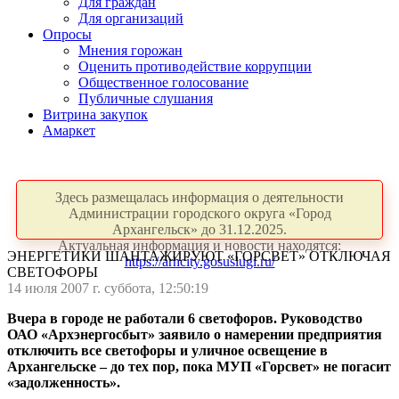
Для граждан
Для организаций
Опросы
Мнения горожан
Оценить противодействие коррупции
Общественное голосование
Публичные слушания
Витрина закупок
Амаркет
Здесь размещалась информация о деятельности
Администрации городского округа «Город
Архангельск» до 31.12.2025.
Актуальная информация и новости находятся:
ЭНЕРГЕТИКИ ШАНТАЖИРУЮТ «ГОРСВЕТ» ОТКЛЮЧАЯ
https://arhcity.gosuslugi.ru/
СВЕТОФОРЫ
14 июля 2007 г. суббота, 12:50:19
Вчера в городе не работали 6 светофоров.
Руководство
ОАО «Архэнергосбыт» заявило о намерении предприятия
отключить все светофоры и уличное освещение в
Архангельске – до тех пор, пока МУП «Горсвет» не погасит
«задолженность».