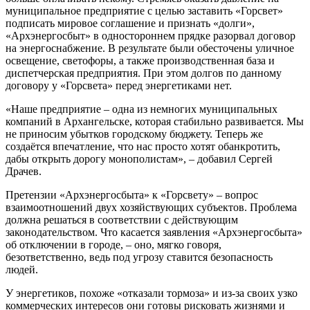
муниципальное предприятие с целью заставить «Горсвет»
подписать мировое соглашение и признать «долги»,
«Архэнергосбыт» в одностороннем прядке разорвал договор
на энергоснабжение. В результате были обесточены уличное
освещение, светофоры, а также производственная база и
диспетчерская предприятия. При этом долгов по данному
договору у «Горсвета» перед энергетиками нет.
«Наше предприятие – одна из немногих муниципальных
компаний в Архангельске, которая стабильно развивается. Мы
не приносим убытков городскому бюджету. Теперь же
создаётся впечатление, что нас просто хотят обанкротить,
дабы открыть дорогу монополистам», – добавил Сергей
Драчев.
Претензии «Архэнергосбыта» к «Горсвету» – вопрос
взаимоотношений двух хозяйствующих субъектов. Проблема
должна решаться в соответствии с действующим
законодательством. Что касается заявления «Архэнергосбыта»
об отключении в городе, – оно, мягко говоря,
безответственно, ведь под угрозу ставится безопасность
людей.
У энергетиков, похоже «отказали тормоза» и из-за своих узко
коммерческих интересов они готовы рисковать жизнями и