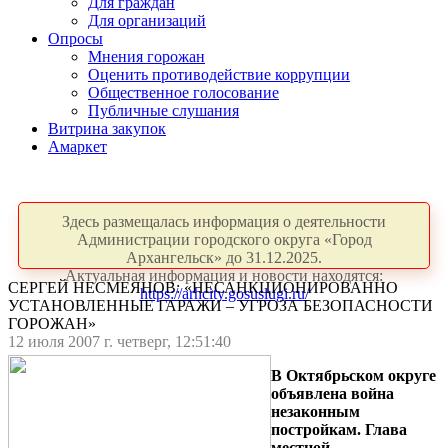
Для граждан
Для организаций
Опросы
Мнения горожан
Оценить противодействие коррупции
Общественное голосование
Публичные слушания
Витрина закупок
Амаркет
Здесь размещалась информация о деятельности
Администрации городского округа «Город
Архангельск» до 31.12.2025.
Актуальная информация и новости находятся:
СЕРГЕЙ НЕСМЕЯНОВ: «НЕСАНКЦИОНИРОВАННО
https://arhcity.gosuslugi.ru/
УСТАНОВЛЕННЫЕ ГАРАЖИ – УГРОЗА БЕЗОПАСНОСТИ
ГОРОЖАН»
12 июля 2007 г. четверг, 12:51:40
В Октябрьском округе
объявлена война
незаконным
постройкам. Глава
местной