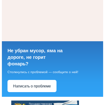
Не убран мусор, яма на
дороге, не горит
фонарь?
Столкнулись с проблемой — сообщите о ней!
Написать о проблеме