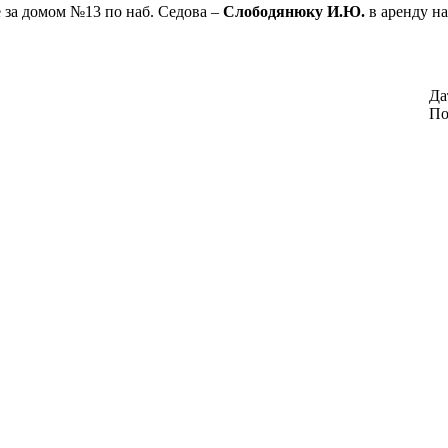
 за домом №13 по наб. Седова –
Слободянюку И.Ю.
в аренду на
Да
По