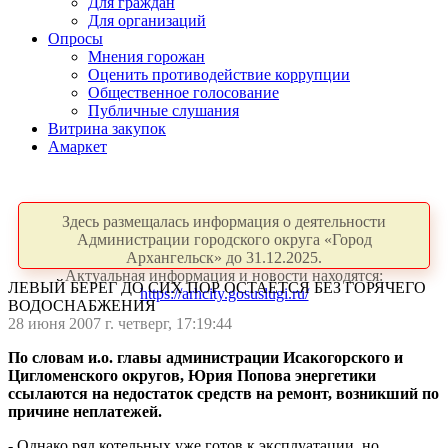
Для граждан
Для организаций
Опросы
Мнения горожан
Оценить противодействие коррупции
Общественное голосование
Публичные слушания
Витрина закупок
Амаркет
Здесь размещалась информация о деятельности
Администрации городского округа «Город
Архангельск» до 31.12.2025.
Актуальная информация и новости находятся:
ЛЕВЫЙ БЕРЕГ ДО СИХ ПОР ОСТАЁТСЯ БЕЗ ГОРЯЧЕГО
https://arhcity.gosuslugi.ru/
ВОДОСНАБЖЕНИЯ
28 июня 2007 г. четверг, 17:19:44
По словам и.о. главы администрации Исакогорского и
Цигломенского округов, Юрия Попова энергетики
ссылаются на недостаток средств на ремонт, возникший по
причине неплатежей.
- Однако ряд котельных уже готов к эксплуатации, но