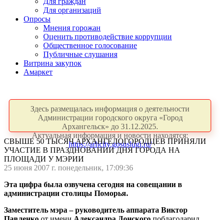
Для граждан
Для организаций
Опросы
Мнения горожан
Оценить противодействие коррупции
Общественное голосование
Публичные слушания
Витрина закупок
Амаркет
Здесь размещалась информация о деятельности
Администрации городского округа «Город
Архангельск» до 31.12.2025.
Актуальная информация и новости находятся:
СВЫШЕ 50 ТЫСЯЧ АРХАНГЕЛОГОРОДЦЕВ ПРИНЯЛИ
https://arhcity.gosuslugi.ru/
УЧАСТИЕ В ПРАЗДНОВАНИИ ДНЯ ГОРОДА НА
ПЛОЩАДИ У МЭРИИ
25 июня 2007 г. понедельник, 17:09:36
Эта цифра была озвучена сегодня на совещании в
администрации столицы Поморья.
Заместитель мэра – руководитель аппарата Виктор
Павленко
от имени
Александра Донского
поблагодарил