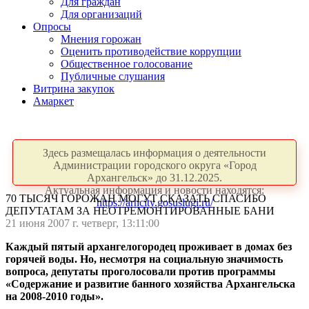
Для граждан
Для организаций
Опросы
Мнения горожан
Оценить противодействие коррупции
Общественное голосование
Публичные слушания
Витрина закупок
Амаркет
Здесь размещалась информация о деятельности
Администрации городского округа «Город
Архангельск» до 31.12.2025.
Актуальная информация и новости находятся:
70 ТЫСЯЧ ГОРОЖАН МОГУТ СКАЗАТЬ СПАСИБО
https://arhcity.gosuslugi.ru/
ДЕПУТАТАМ ЗА НЕОТРЕМОНТИРОВАННЫЕ БАНИ
21 июня 2007 г. четверг, 13:11:00
Каждый пятый архангелогородец проживает в домах без
горячей воды. Но, несмотря на социальную значимость
вопроса, депутаты проголосовали против программы
«Содержание и развитие банного хозяйства Архангельска
на 2008-2010 годы».