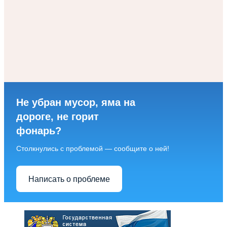
Не убран мусор, яма на
дороге, не горит
фонарь?
Столкнулись с проблемой — сообщите о ней!
Написать о проблеме