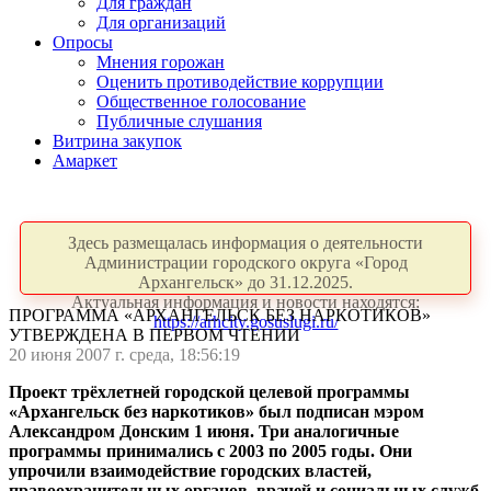
Для граждан
Для организаций
Опросы
Мнения горожан
Оценить противодействие коррупции
Общественное голосование
Публичные слушания
Витрина закупок
Амаркет
Здесь размещалась информация о деятельности
Администрации городского округа «Город
Архангельск» до 31.12.2025.
Актуальная информация и новости находятся:
ПРОГРАММА «АРХАНГЕЛЬСК БЕЗ НАРКОТИКОВ»
https://arhcity.gosuslugi.ru/
УТВЕРЖДЕНА В ПЕРВОМ ЧТЕНИИ
20 июня 2007 г. среда, 18:56:19
Проект трёхлетней городской целевой программы
«Архангельск без наркотиков» был подписан мэром
Александром Донским 1 июня. Три аналогичные
программы принимались с 2003 по 2005 годы. Они
упрочили взаимодействие городских властей,
правоохранительных органов, врачей и социальных служб