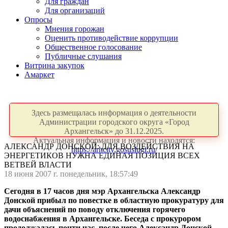
Для граждан
Для организаций
Опросы
Мнения горожан
Оценить противодействие коррупции
Общественное голосование
Публичные слушания
Витрина закупок
Амаркет
Здесь размещалась информация о деятельности
Администрации городского округа «Город
Архангельск» до 31.12.2025.
Актуальная информация и новости находятся:
АЛЕКСАНДР ДОНСКОЙ: ДЛЯ ВОЗДЕЙСТВИЯ НА
https://arhcity.gosuslugi.ru/
ЭНЕРГЕТИКОВ НУЖНА ЕДИНАЯ ПОЗИЦИЯ ВСЕХ
ВЕТВЕЙ ВЛАСТИ
18 июня 2007 г. понедельник, 18:57:49
Сегодня в 17 часов дня мэр Архангельска Александр
Донской прибыл по повестке в областную прокуратуру для
дачи объяснений по поводу
отключения горячего
водоснабжения в Архангельске. Беседа с прокурором
продолжалась почти час, после чего Александр Донской