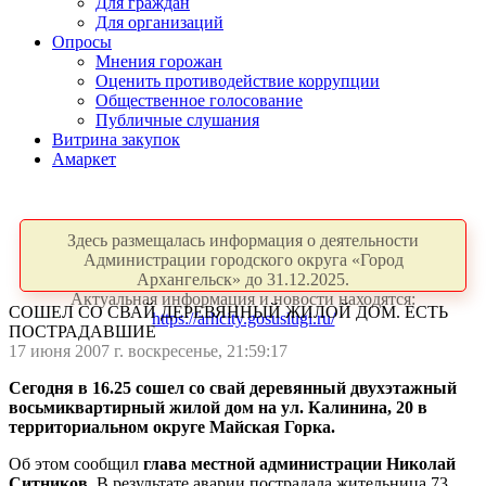
Для граждан
Для организаций
Опросы
Мнения горожан
Оценить противодействие коррупции
Общественное голосование
Публичные слушания
Витрина закупок
Амаркет
Здесь размещалась информация о деятельности
Администрации городского округа «Город
Архангельск» до 31.12.2025.
Актуальная информация и новости находятся:
СОШЕЛ СО СВАЙ ДЕРЕВЯННЫЙ ЖИЛОЙ ДОМ. ЕСТЬ
https://arhcity.gosuslugi.ru/
ПОСТРАДАВШИЕ
17 июня 2007 г. воскресенье, 21:59:17
Сегодня в 16.25 сошел со свай деревянный двухэтажный
восьмиквартирный жилой дом на ул. Калинина, 20 в
территориальном округе Майская Горка.
Об этом сообщил
глава местной администрации Николай
Ситников
. В результате аварии пострадала жительница 73