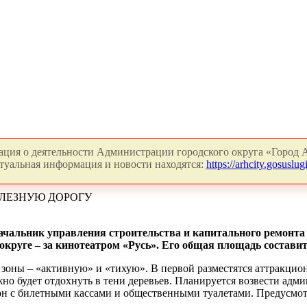
ция о деятельности Администрации городского округа «Город А
туальная информация и новости находятся:
https://arhcity.gosuslugi
ЛЕЗНУЮ ДОРОГУ
ачальник управления строительства и капитального ремонт
округе – за кинотеатром «Русь». Его общая площадь составит 
зоны – «активную» и «тихую». В первой разместятся аттракцион
но будет отдохнуть в тени деревьев. Планируется возвести адми
ьон с билетными кассами и общественными туалетами. Предусмот