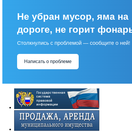
Не убран мусор, яма на
дороге, не горит фонар
Столкнулись с проблемой — сообщите о ней!
Написать о проблеме