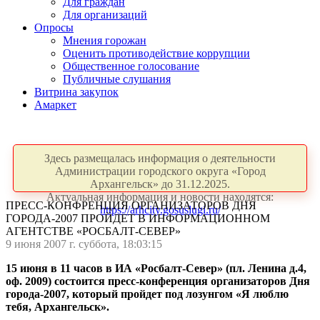
Для граждан
Для организаций
Опросы
Мнения горожан
Оценить противодействие коррупции
Общественное голосование
Публичные слушания
Витрина закупок
Амаркет
Здесь размещалась информация о деятельности
Администрации городского округа «Город
Архангельск» до 31.12.2025.
Актуальная информация и новости находятся:
ПРЕСС-КОНФРЕНЦИЯ ОРГАНИЗАТОРОВ ДНЯ
https://arhcity.gosuslugi.ru/
ГОРОДА-2007 ПРОЙДЕТ В ИНФОРМАЦИОННОМ
АГЕНТСТВЕ «РОСБАЛТ-СЕВЕР»
9 июня 2007 г. суббота, 18:03:15
15 июня в 11 часов в ИА «Росбалт-Север» (пл. Ленина д.4,
оф. 2009) состоится пресс-конференция организаторов Дня
города-2007, который пройдет под лозунгом «Я люблю
тебя, Архангельск».