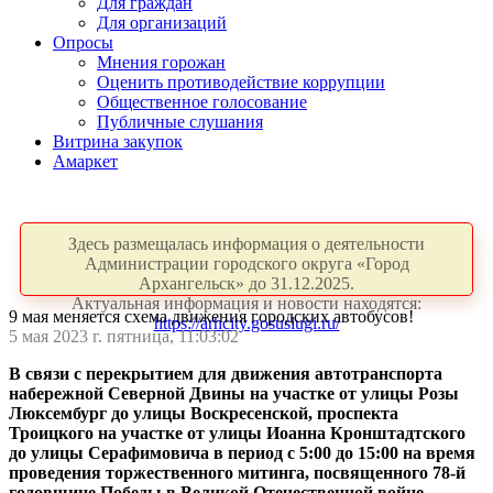
Для граждан
Для организаций
Опросы
Мнения горожан
Оценить противодействие коррупции
Общественное голосование
Публичные слушания
Витрина закупок
Амаркет
Здесь размещалась информация о деятельности
Администрации городского округа «Город
Архангельск» до 31.12.2025.
Актуальная информация и новости находятся:
9 мая меняется схема движения городских автобусов!
https://arhcity.gosuslugi.ru/
5 мая 2023 г. пятница, 11:03:02
В связи с перекрытием для движения автотранспорта
набережной Северной Двины на участке от улицы Розы
Люксембург до улицы Воскресенской, проспекта
Троицкого на участке от улицы Иоанна Кронштадтского
до улицы Серафимовича в период с 5:00 до 15:00 на время
проведения торжественного митинга, посвященного 78-й
годовщине Победы в Великой Отечественной войне,